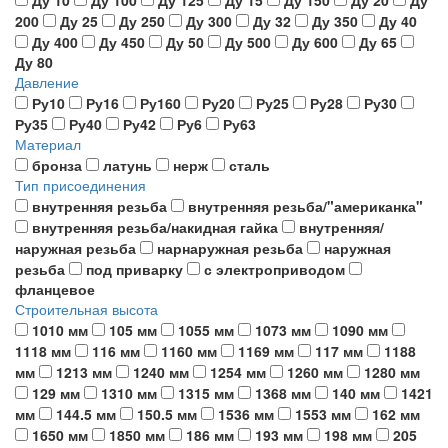
Ду 10
Ду 100
Ду 125
Ду 15
Ду 150
Ду 20
Ду
200
Ду 25
Ду 250
Ду 300
Ду 32
Ду 350
Ду 40
Ду 400
Ду 450
Ду 50
Ду 500
Ду 600
Ду 65
Ду 80
Давление
Ру10
Ру16
Ру160
Ру20
Ру25
Ру28
Ру30
Ру35
Ру40
Ру42
Ру6
Ру63
Материал
бронза
латунь
нерж
сталь
Тип присоединения
внутренняя резьба
внутренняя резьба/"американка"
внутренняя резьба/накидная гайка
внутренняя/
наружная резьба
нарнаружная резьба
наружная
резьба
под приварку
с электроприводом
фланцевое
Строительная высота
1010 мм
105 мм
1055 мм
1073 мм
1090 мм
1118 мм
116 мм
1160 мм
1169 мм
117 мм
1188
мм
1213 мм
1240 мм
1254 мм
1260 мм
1280 мм
129 мм
1310 мм
1315 мм
1368 мм
140 мм
1421
мм
144.5 мм
150.5 мм
1536 мм
1553 мм
162 мм
1650 мм
1850 мм
186 мм
193 мм
198 мм
205