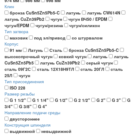
974 мм
986 мм
998 мм
Клин
бронза CuSn5Zn5Pb5-C
латунь
латунь CW614N
латунь CuZn39Pb2
чугун
чугун ВЧ50 / EPDM
чугун/EPDM
чугун/резина
чугун/силикон
Тип затвора
маховик
под эл/привод
со штурвалом
Корпус
91 мм
Латунь
Сталь
бронза CuSn5Zn5Pb5-C
высокопрочный чугун
ковкий чугун
латунь
латунь
CuSn5Zn5Pb5
латунь CuZn39Pb2
серый чугун
сталь 09Г2С
сталь 12Х18Н9ТЛ
сталь 20ГЛ
сталь
25Л
чугун
Тип присоединения
ISO 228
Размер резьбы
G 1 1/2"
G 1 1/4"
G 1/2"
G 2 1/2"
G 2"
G 3"
G
3/4"
G 3/8"
G 4"
Направление подачи среды
двустороннее
Конструкция шпинделя
выдвижной
невыдвижной