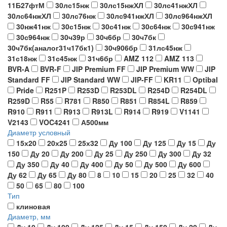
11Б27фтМ
30лс15нж
30лс15нжХЛ
30лс41нжХЛ
30лс64нжХЛ
30лс76нж
30лс941нжХЛ
30лс964нжХЛ
30нж41нж
30с15нж
30с41нж
30с64нж
30с941нж
30с964нж
30ч39р
30ч6бр
30ч7бк
30ч7бк(аналог31ч17бк1)
30ч906бр
31лс45нж
31с18нж
31с45нж
31ч6бр
AMZ 112
AMZ 113
BVR-A
BVR-F
JIP Premium FF
JIP Premium WW
JIP
Standard FF
JIP Standard WW
JIP-FF
KR11
Optibal
Pride
R251P
R253D
R253DL
R254D
R254DL
R259D
R55
R781
R850
R851
R854L
R859
R910
R911
R913
R913L
R914
R919
V1141
V2143
VOC4241
А500мм
Диаметр условный
15х20
20х25
25х32
Ду 100
Ду 125
Ду 15
Ду
150
Ду 20
Ду 200
Ду 25
Ду 250
Ду 300
Ду 32
Ду 350
Ду 40
Ду 400
Ду 50
Ду 500
Ду 600
Ду 62
Ду 65
Ду 80
8
10
15
20
25
32
40
50
65
80
100
Тип
клиновая
Диаметр, мм