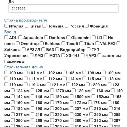
До
Страна производителя
Италия
Китай
Польша
Россия
Франция
Бренд
ADL
Aquasfera
Danfoss
Giacomini
LD
No
name
Oventrop
Schloss
Tecofi
Titan
VALFEX
Zetkama
АРЗИЛ
БАЗ
Водоприбор
ГУП
Учреждение
ЛМЗ
МЗТА
УЭ-148
ЧАРЗ
завод им
Гаджиева
Строительная длина
100 мм
101 мм
102 мм
105 мм
108 мм
109 мм
110 мм
111 мм
112 мм
114 мм
115 мм
118 мм
119 мм
119.4 мм
121 мм
122 мм
1220 мм
123
мм
124 мм
125 мм
1270 мм
129 мм
130 мм
140
мм
142 мм
146 мм
150 мм
1500 мм
152мм
153
мм
160 мм
160 мм
170 мм
172мм
173 мм
180
мм
182 мм
190 мм
200 мм
207 мм
210 мм
216
мм
217 мм
219 мм
220 мм
230 мм
250 мм
255
мм
260 мм
268 мм
270 мм
280 мм
282 мм
287
мм
290 мм
300 мм
305 мм
310 мм
312 мм
315