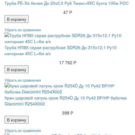
Труба PE-Xa белая Дн 20х2,0 Ру6 Тмакс=95C бухта 100м РОС
47 Р
В корзину
Труба НПВХ серая раструбная SDR26 Дн 315х12,1 Ру10
напорная 45С L=6м в/к
17 762 Р
В корзину
Кран шаровой латунь хром R254D Ду 10 Ру42 ВР/НР бабочка
Giacomini R254X002
398 Р
В корзину