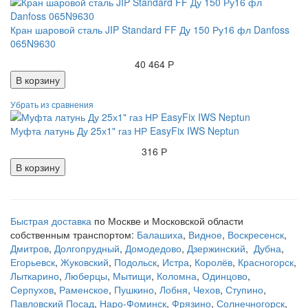
Кран шаровой сталь JIP Standard FF Ду 150 Ру16 фл Danfoss
065N9630
40 464 Р
В корзину
Муфта латунь Ду 25х1" газ НР EasyFix IWS Neptun
316 Р
В корзину
Быстрая доставка
по Москве и Московской области
собственным транспортом:
Балашиха
,
Видное
,
Воскресенск
,
Дмитров
,
Долгопрудный
,
Домодедово
,
Дзержинский
,
Дубна
,
Егорьевск
,
Жуковский
,
Подольск
,
Истра
,
Королёв
,
Красногорск
,
Лыткарино
,
Люберцы
,
Мытищи
,
Коломна
,
Одинцово
,
Серпухов
,
Раменское
,
Пушкино
,
Лобня
,
Чехов
,
Ступино
,
Павловский Посад
,
Наро-Фоминск
,
Фрязино
,
Солнечногорск
,