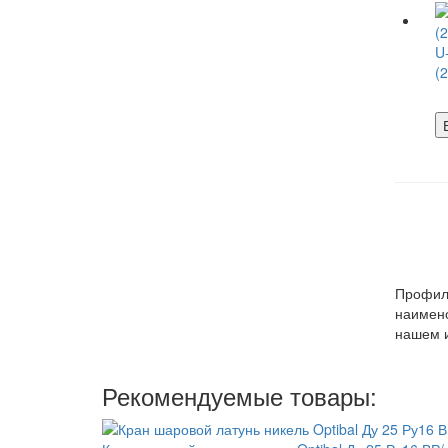
U
(
Профили
наимено
нашем и
Рекомендуемые товары: