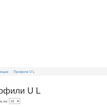
ляции
Профили U L
офили U L
ь по: