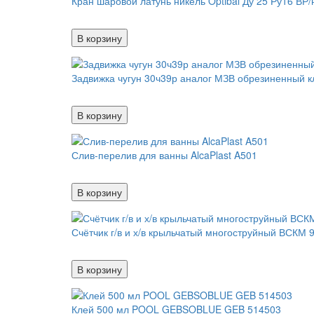
Кран шаровой латунь никель Optibal Ду 25 Ру16 ВР
В корзину
Задвижка чугун 30ч39р аналог МЗВ обрезиненный 
В корзину
Слив-перелив для ванны AlcaPlast A501
В корзину
Счётчик г/в и х/в крыльчатый многоструйный ВСКМ 
В корзину
Клей 500 мл POOL GEBSOBLUE GEB 514503