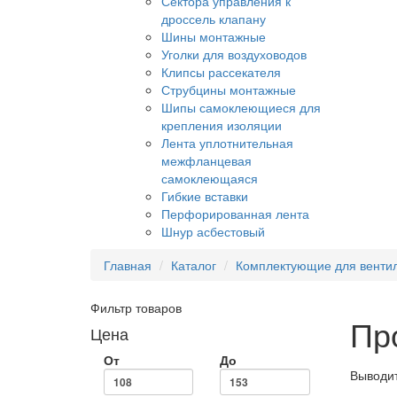
Сектора управления к
дроссель клапану
Шины монтажные
Уголки для воздуховодов
Клипсы рассекателя
Струбцины монтажные
Шипы самоклеющиеся для
крепления изоляции
Лента уплотнительная
межфланцевая
самоклеющаяся
Гибкие вставки
Перфорированная лента
Шнур асбестовый
Главная
Каталог
Комплектующие для венти
Фильтр товаров
Пр
Цена
От
До
Выводит