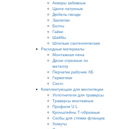
Анкеры забивные
Цанги латунные
Дюбель-гвозди
Заклепки
Болты
Гайки
Шайбы
Шпильки сантехнические
Расходные материалы
Монтажная пена
Диски отрезные по
металлу
Перчатки рабочие ХБ
Герметики
Скотч
Комплектующие для вентиляции
Уплотнители для траверсы
Траверсы монтажные
Профили U L
Кронштейны Т-образные
Скобы для стяжки фланцев
Хомуты