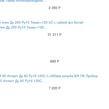
/нак. гайка полнопроходной…
2 350 Р
клин Ду 250 Ру10 Тмакс=120…
31 211 Р
689 Р
90 Атлант Ду 40 Ру16 120С…
7 220 Р