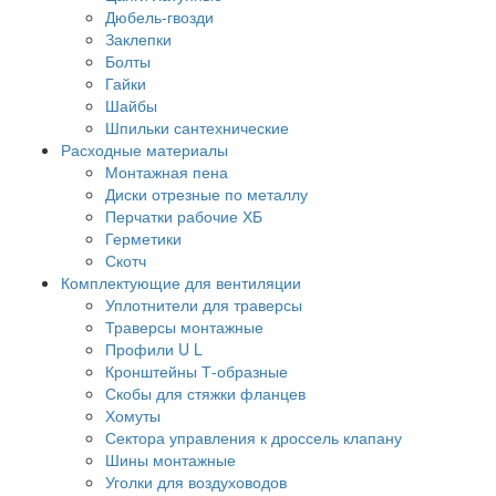
Дюбель-гвозди
Заклепки
Болты
Гайки
Шайбы
Шпильки сантехнические
Расходные материалы
Монтажная пена
Диски отрезные по металлу
Перчатки рабочие ХБ
Герметики
Скотч
Комплектующие для вентиляции
Уплотнители для траверсы
Траверсы монтажные
Профили U L
Кронштейны Т-образные
Скобы для стяжки фланцев
Хомуты
Сектора управления к дроссель клапану
Шины монтажные
Уголки для воздуховодов