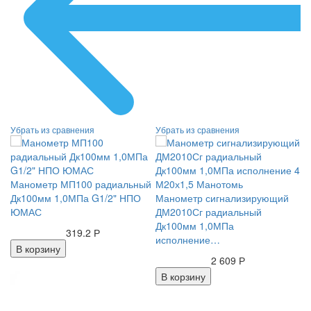
Т
Манометр МП100 радиальный
(1
Дк100мм 1,0МПа G1/2" НПО
Манометр сигнализирующий
ЮМАС
ДМ2010Сг радиальный
Дк100мм 1,0МПа
319.2 Р
исполнение…
В корзину
2 609 Р
В корзину