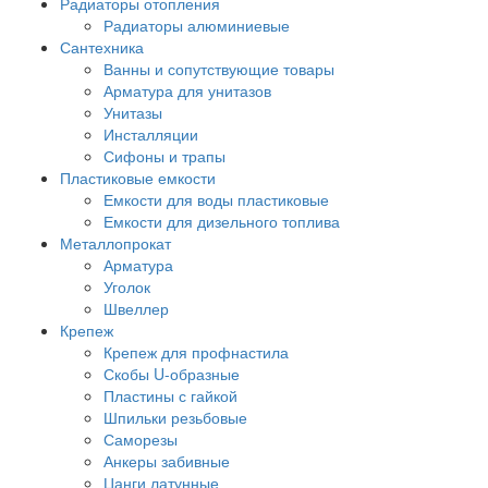
Радиаторы отопления
Радиаторы алюминиевые
Сантехника
Ванны и сопутствующие товары
Арматура для унитазов
Унитазы
Инсталляции
Сифоны и трапы
Пластиковые емкости
Емкости для воды пластиковые
Емкости для дизельного топлива
Металлопрокат
Арматура
Уголок
Швеллер
Крепеж
Крепеж для профнастила
Скобы U-образные
Пластины с гайкой
Шпильки резьбовые
Саморезы
Анкеры забивные
Цанги латунные