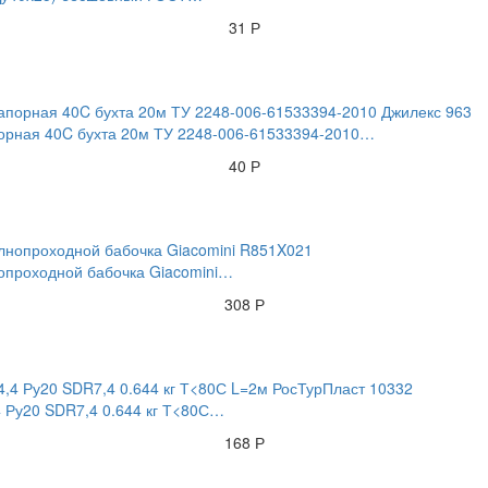
31 Р
порная 40C бухта 20м ТУ 2248-006-61533394-2010…
40 Р
нопроходной бабочка Giacomini…
308 Р
 Ру20 SDR7,4 0.644 кг Т<80С…
168 Р