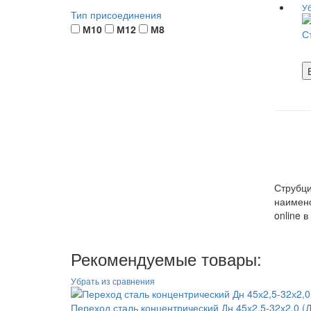
Тип присоединения
М10
М12
М8
С
Струбци
наимено
online 
Рекомендуемые товары:
Переход сталь концентрический Дн 45х2,5-32х2,0