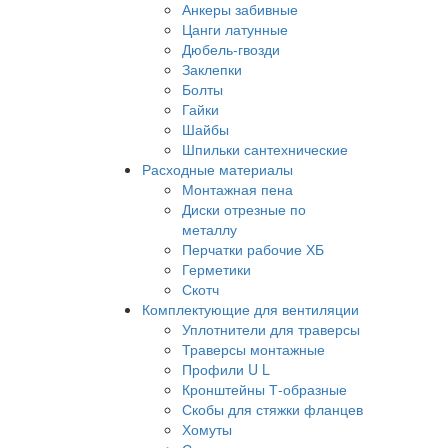
Анкеры забивные
Цанги латунные
Дюбель-гвозди
Заклепки
Болты
Гайки
Шайбы
Шпильки сантехнические
Расходные материалы
Монтажная пена
Диски отрезные по
металлу
Перчатки рабочие ХБ
Герметики
Скотч
Комплектующие для вентиляции
Уплотнители для траверсы
Траверсы монтажные
Профили U L
Кронштейны Т-образные
Скобы для стяжки фланцев
Хомуты