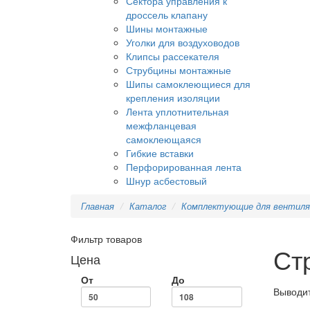
Сектора управления к
дроссель клапану
Шины монтажные
Уголки для воздуховодов
Клипсы рассекателя
Струбцины монтажные
Шипы самоклеющиеся для
крепления изоляции
Лента уплотнительная
межфланцевая
самоклеющаяся
Гибкие вставки
Перфорированная лента
Шнур асбестовый
Главная
Каталог
Комплектующие для вентиля
Фильтр товаров
Ст
Цена
От
До
Выводит