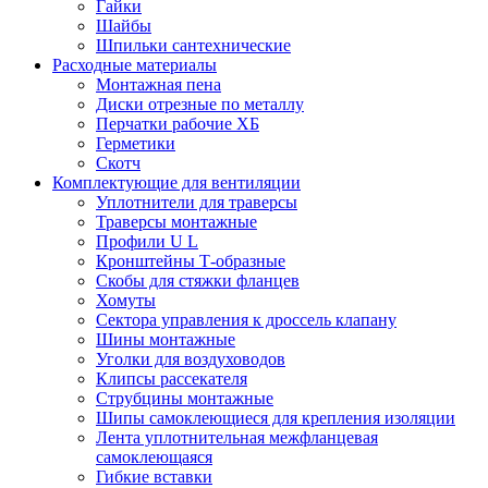
Гайки
Шайбы
Шпильки сантехнические
Расходные материалы
Монтажная пена
Диски отрезные по металлу
Перчатки рабочие ХБ
Герметики
Скотч
Комплектующие для вентиляции
Уплотнители для траверсы
Траверсы монтажные
Профили U L
Кронштейны Т-образные
Скобы для стяжки фланцев
Хомуты
Сектора управления к дроссель клапану
Шины монтажные
Уголки для воздуховодов
Клипсы рассекателя
Струбцины монтажные
Шипы самоклеющиеся для крепления изоляции
Лента уплотнительная межфланцевая
самоклеющаяся
Гибкие вставки