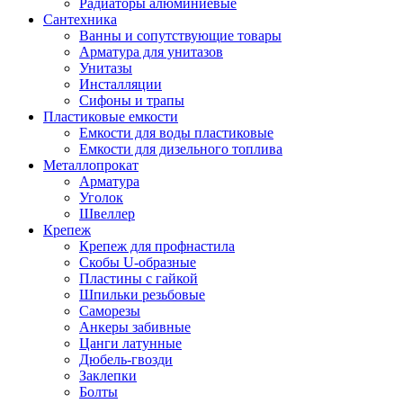
Радиаторы алюминиевые
Сантехника
Ванны и сопутствующие товары
Арматура для унитазов
Унитазы
Инсталляции
Сифоны и трапы
Пластиковые емкости
Емкости для воды пластиковые
Емкости для дизельного топлива
Металлопрокат
Арматура
Уголок
Швеллер
Крепеж
Крепеж для профнастила
Скобы U-образные
Пластины с гайкой
Шпильки резьбовые
Саморезы
Анкеры забивные
Цанги латунные
Дюбель-гвозди
Заклепки
Болты