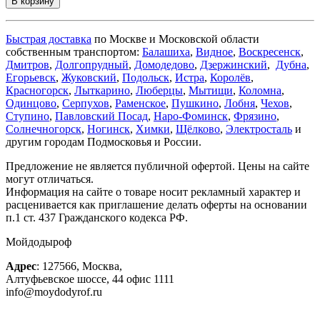
В корзину
Быстрая доставка
по Москве и Московской области
собственным транспортом:
Балашиха
,
Видное
,
Воскресенск
,
Дмитров
,
Долгопрудный
,
Домодедово
,
Дзержинский
,
Дубна
,
Егорьевск
,
Жуковский
,
Подольск
,
Истра
,
Королёв
,
Красногорск
,
Лыткарино
,
Люберцы
,
Мытищи
,
Коломна
,
Одинцово
,
Серпухов
,
Раменское
,
Пушкино
,
Лобня
,
Чехов
,
Ступино
,
Павловский Посад
,
Наро-Фоминск
,
Фрязино
,
Солнечногорск
,
Ногинск
,
Химки
,
Щёлково
,
Электросталь
и
другим городам Подмосковья и России.
Предложение не является публичной офертой. Цены на сайте
могут отличаться.
Информация на сайте о товаре носит рекламный характер и
расценивается как приглашение делать оферты на основании
п.1 ст. 437 Гражданского кодекса РФ.
Мойдодыроф
Адрес
:
127566
,
Москва
,
Алтуфьевское шоссе, 44
офис 1111
info@moydodyrof.ru