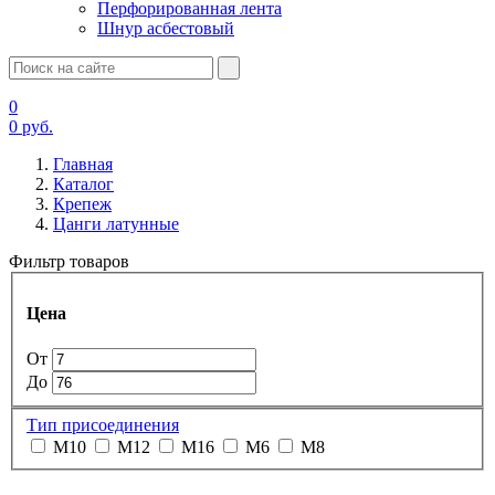
Перфорированная лента
Шнур асбестовый
0
0
руб.
Главная
Каталог
Крепеж
Цанги латунные
Фильтр товаров
Цена
От
До
Тип присоединения
М10
М12
М16
М6
М8