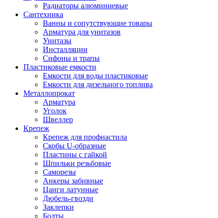
Радиаторы алюминиевые
Сантехника
Ванны и сопутствующие товары
Арматура для унитазов
Унитазы
Инсталляции
Сифоны и трапы
Пластиковые емкости
Емкости для воды пластиковые
Емкости для дизельного топлива
Металлопрокат
Арматура
Уголок
Швеллер
Крепеж
Крепеж для профнастила
Скобы U-образные
Пластины с гайкой
Шпильки резьбовые
Саморезы
Анкеры забивные
Цанги латунные
Дюбель-гвозди
Заклепки
Болты