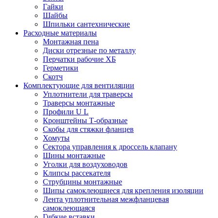
Гайки
Шайбы
Шпильки сантехнические
Расходные материалы
Монтажная пена
Диски отрезные по металлу
Перчатки рабочие ХБ
Герметики
Скотч
Комплектующие для вентиляции
Уплотнители для траверсы
Траверсы монтажные
Профили U L
Кронштейны Т-образные
Скобы для стяжки фланцев
Хомуты
Сектора управления к дроссель клапану
Шины монтажные
Уголки для воздуховодов
Клипсы рассекателя
Струбцины монтажные
Шипы самоклеющиеся для крепления изоляции
Лента уплотнительная межфланцевая
самоклеющаяся
Гибкие вставки