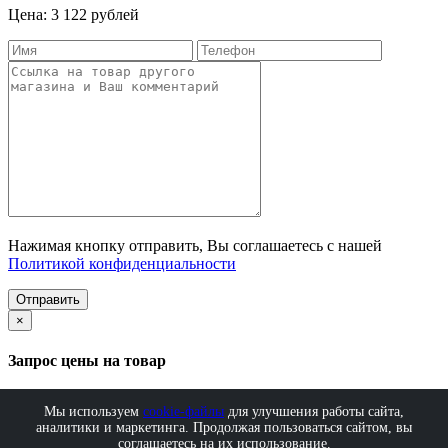
Цена: 3 122 рублей
Нажимая кнопку отправить, Вы соглашаетесь с нашей
Политикой конфиденциальности
Отправить
×
Запрос цены на товар
Мы используем
cookie-файлы
для улучшения работы сайта,
аналитики и маркетинга. Продолжая пользоваться сайтом, вы
Нажимая кнопку отправить, Вы соглашаетесь с нашей
соглашаетесь на их использование.