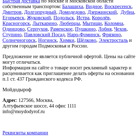
Быстрая доставка
по Москве и Московской области
собственным транспортом:
Балашиха
,
Видное
,
Воскресенск
,
Дмитров
,
Долгопрудный
,
Домодедово
,
Дзержинский
,
Дубна
,
Егорьевск
,
Жуковский
,
Подольск
,
Истра
,
Королёв
,
Красногорск
,
Лыткарино
,
Люберцы
,
Мытищи
,
Коломна
,
Одинцово
,
Серпухов
,
Раменское
,
Пушкино
,
Лобня
,
Чехов
,
Ступино
,
Павловский Посад
,
Наро-Фоминск
,
Фрязино
,
Солнечногорск
,
Ногинск
,
Химки
,
Щёлково
,
Электросталь
и
другим городам Подмосковья и России.
Предложение не является публичной офертой. Цены на сайте
могут отличаться.
Информация на сайте о товаре носит рекламный характер и
расценивается как приглашение делать оферты на основании
п.1 ст. 437 Гражданского кодекса РФ.
Мойдодыроф
Адрес
:
127566
,
Москва
,
Алтуфьевское шоссе, 44
офис 1111
info@moydodyrof.ru
Реквизиты компании