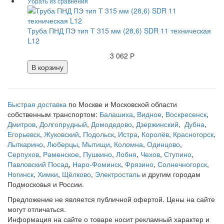
Труба ПНД ПЭ тип Т 315 мм (28,6) SDR 11 техническая
L12
3 062 Р
В корзину
Быстрая доставка
по Москве и Московской области
собственным транспортом:
Балашиха
,
Видное
,
Воскресенск
,
Дмитров
,
Долгопрудный
,
Домодедово
,
Дзержинский
,
Дубна
,
Егорьевск
,
Жуковский
,
Подольск
,
Истра
,
Королёв
,
Красногорск
,
Лыткарино
,
Люберцы
,
Мытищи
,
Коломна
,
Одинцово
,
Серпухов
,
Раменское
,
Пушкино
,
Лобня
,
Чехов
,
Ступино
,
Павловский Посад
,
Наро-Фоминск
,
Фрязино
,
Солнечногорск
,
Ногинск
,
Химки
,
Щёлково
,
Электросталь
и другим городам
Подмосковья и России.
Предложение не является публичной офертой. Цены на сайте
могут отличаться.
Информация на сайте о товаре носит рекламный характер и