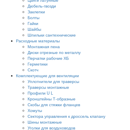
Дюбель-гвозди
Заклепки
Болты
Гайки
Шайбы
Шпильки сантехнические
Расходные материалы
Монтажная пена
Диски отрезные по металлу
Перчатки рабочие ХБ
Герметики
Скотч
Комплектующие для вентиляции
Уплотнители для траверсы
Траверсы монтажные
Профили U L
Кронштейны Т-образные
Скобы для стяжки фланцев
Хомуты
Сектора управления к дроссель клапану
Шины монтажные
Уголки для воздуховодов