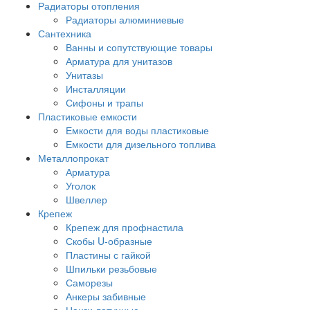
Радиаторы отопления
Радиаторы алюминиевые
Сантехника
Ванны и сопутствующие товары
Арматура для унитазов
Унитазы
Инсталляции
Сифоны и трапы
Пластиковые емкости
Емкости для воды пластиковые
Емкости для дизельного топлива
Металлопрокат
Арматура
Уголок
Швеллер
Крепеж
Крепеж для профнастила
Скобы U-образные
Пластины с гайкой
Шпильки резьбовые
Саморезы
Анкеры забивные
Цанги латунные