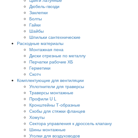
Дюбель-гвозди
Заклепки
Болты
Гайки
Шайбы
Шпильки сантехнические
Расходные материалы
Монтажная пена
Диски отрезные по металлу
Перчатки рабочие ХБ
Герметики
Скотч
Комплектующие для вентиляции
Уплотнители для траверсы
Траверсы монтажные
Профили U L
Кронштейны Т-образные
Скобы для стяжки фланцев
Хомуты
Сектора управления к дроссель клапану
Шины монтажные
Уголки для воздуховодов