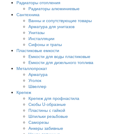
Радиаторы отопления
Радиаторы алюминиевые
Сантехника
Ванны и сопутствующие товары
Арматура для унитазов
Унитазы
Инсталляции
Сифоны и трапы
Пластиковые емкости
Емкости для воды пластиковые
Емкости для дизельного топлива
Металлопрокат
Арматура
Уголок
Швеллер
Крепеж
Крепеж для профнастила
Скобы U-образные
Пластины с гайкой
Шпильки резьбовые
Саморезы
Анкеры забивные
Цанги латунные