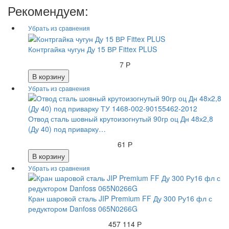
Рекомендуем:
Контргайка чугун Ду 15 ВР Fittex PLUS
7 Р
В корзину
Отвод сталь шовный крутоизогнутый 90гр оц Дн 48х2,8
(Ду 40) под приварку…
61 Р
В корзину
Кран шаровой сталь JIP Premium FF Ду 300 Ру16 фл с
редуктором Danfoss 065N0266G
457 114 Р