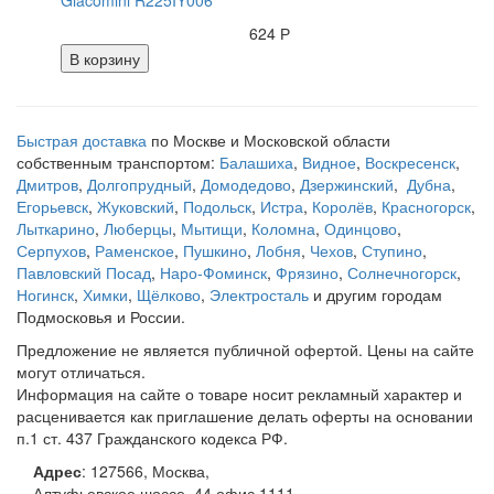
Giacomini R225IY006
624 Р
В корзину
Быстрая доставка
по Москве и Московской области
собственным транспортом:
Балашиха
,
Видное
,
Воскресенск
,
Дмитров
,
Долгопрудный
,
Домодедово
,
Дзержинский
,
Дубна
,
Егорьевск
,
Жуковский
,
Подольск
,
Истра
,
Королёв
,
Красногорск
,
Лыткарино
,
Люберцы
,
Мытищи
,
Коломна
,
Одинцово
,
Серпухов
,
Раменское
,
Пушкино
,
Лобня
,
Чехов
,
Ступино
,
Павловский Посад
,
Наро-Фоминск
,
Фрязино
,
Солнечногорск
,
Ногинск
,
Химки
,
Щёлково
,
Электросталь
и другим городам
Подмосковья и России.
Предложение не является публичной офертой. Цены на сайте
могут отличаться.
Информация на сайте о товаре носит рекламный характер и
расценивается как приглашение делать оферты на основании
п.1 ст. 437 Гражданского кодекса РФ.
Адрес
:
127566
,
Москва
,
Алтуфьевское шоссе, 44
офис 1111