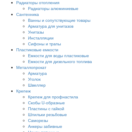
Радиаторы отопления
Радиаторы алюминиевые
Сантехника
Ванны и сопутствующие товары
Арматура для унитазов
Унитазы
Инсталляции
Сифоны и трапы
Пластиковые емкости
Емкости для воды пластиковые
Емкости для дизельного топлива
Металлопрокат
Арматура
Уголок
Швеллер
Крепеж
Крепеж для профнастила
Скобы U-образные
Пластины с гайкой
Шпильки резьбовые
Саморезы
Анкеры забивные
Цанги латунные