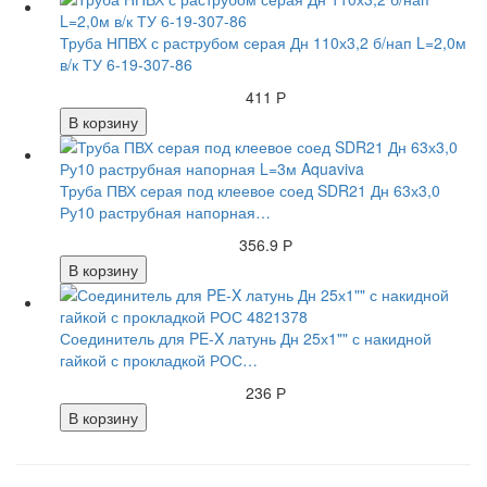
Труба НПВХ с раструбом серая Дн 110х3,2 б/нап L=2,0м
в/к ТУ 6-19-307-86
411 Р
В корзину
Труба ПВХ серая под клеевое соед SDR21 Дн 63х3,0
Ру10 раструбная напорная…
356.9 Р
В корзину
Соединитель для PE-X латунь Дн 25х1"" с накидной
гайкой с прокладкой РОС…
236 Р
В корзину