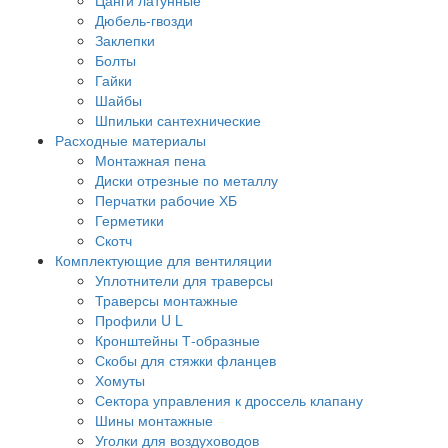
Дюбель-гвозди
Заклепки
Болты
Гайки
Шайбы
Шпильки сантехнические
Расходные материалы
Монтажная пена
Диски отрезные по металлу
Перчатки рабочие ХБ
Герметики
Скотч
Комплектующие для вентиляции
Уплотнители для траверсы
Траверсы монтажные
Профили U L
Кронштейны Т-образные
Скобы для стяжки фланцев
Хомуты
Сектора управления к дроссель клапану
Шины монтажные
Уголки для воздуховодов