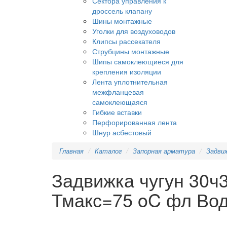
Сектора управления к
дроссель клапану
Шины монтажные
Уголки для воздуховодов
Клипсы рассекателя
Струбцины монтажные
Шипы самоклеющиеся для
крепления изоляции
Лента уплотнительная
межфланцевая
самоклеющаяся
Гибкие вставки
Перфорированная лента
Шнур асбестовый
Главная
Каталог
Запорная арматура
Задви
Задвижка чугун 30ч
Тмакс=75 oC фл Во