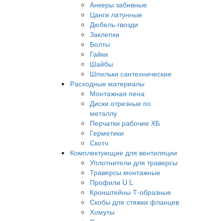
Анкеры забивные
Цанги латунные
Дюбель-гвозди
Заклепки
Болты
Гайки
Шайбы
Шпильки сантехнические
Расходные материалы
Монтажная пена
Диски отрезные по
металлу
Перчатки рабочие ХБ
Герметики
Скотч
Комплектующие для вентиляции
Уплотнители для траверсы
Траверсы монтажные
Профили U L
Кронштейны Т-образные
Скобы для стяжки фланцев
Хомуты