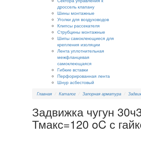
Сектора управления к
дроссель клапану
Шины монтажные
Уголки для воздуховодов
Клипсы рассекателя
Струбцины монтажные
Шипы самоклеющиеся для
крепления изоляции
Лента уплотнительная
межфланцевая
самоклеющаяся
Гибкие вставки
Перфорированная лента
Шнур асбестовый
Главная
Каталог
Запорная арматура
Задви
Задвижка чугун 30ч
Тмакс=120 oC с гай