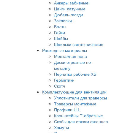
Анкеры забивные
Цанги латунные
Дюбель-гвозди
Заклепки
Болты
Гайки
Шайбы
Шпильки сантехнические
Расходные материалы
Монтажная пена
Диски отрезные по
металлу
Перчатки рабочие ХБ
Герметики
Скотч
Комплектующие для вентиляции
Уплотнители для траверсы
Траверсы монтажные
Профили U L
Кронштейны Т-образные
Скобы для стяжки фланцев
Хомуты