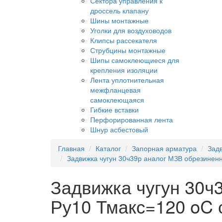
Сектора управления к
дроссель клапану
Шины монтажные
Уголки для воздуховодов
Клипсы рассекателя
Струбцины монтажные
Шипы самоклеющиеся для
крепления изоляции
Лента уплотнительная
межфланцевая
самоклеющаяся
Гибкие вставки
Перфорированная лента
Шнур асбестовый
Главная
Каталог
Запорная арматура
Зад
Задвижка чугун 30ч39р аналог МЗВ обрезиненн
Задвижка чугун 30ч
Ру10 Тмакс=120 oC 