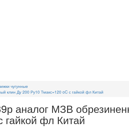
вижки чугунные
ый клин Ду 200 Ру10 Тмакс=120 oC с гайкой фл Китай
39р аналог МЗВ обрезинен
с гайкой фл Китай