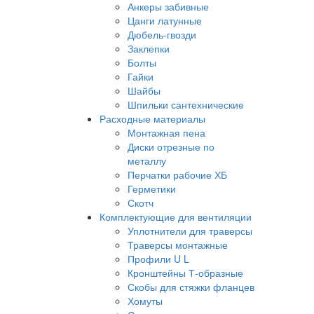
Анкеры забивные
Цанги латунные
Дюбель-гвозди
Заклепки
Болты
Гайки
Шайбы
Шпильки сантехнические
Расходные материалы
Монтажная пена
Диски отрезные по
металлу
Перчатки рабочие ХБ
Герметики
Скотч
Комплектующие для вентиляции
Уплотнители для траверсы
Траверсы монтажные
Профили U L
Кронштейны Т-образные
Скобы для стяжки фланцев
Хомуты