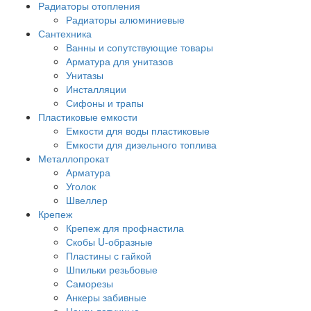
Радиаторы отопления
Радиаторы алюминиевые
Сантехника
Ванны и сопутствующие товары
Арматура для унитазов
Унитазы
Инсталляции
Сифоны и трапы
Пластиковые емкости
Емкости для воды пластиковые
Емкости для дизельного топлива
Металлопрокат
Арматура
Уголок
Швеллер
Крепеж
Крепеж для профнастила
Скобы U-образные
Пластины с гайкой
Шпильки резьбовые
Саморезы
Анкеры забивные
Цанги латунные