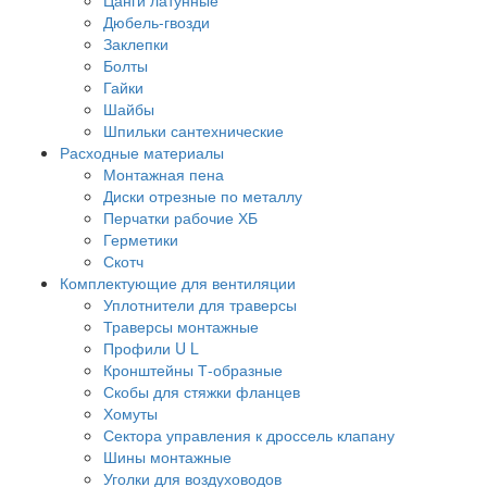
Дюбель-гвозди
Заклепки
Болты
Гайки
Шайбы
Шпильки сантехнические
Расходные материалы
Монтажная пена
Диски отрезные по металлу
Перчатки рабочие ХБ
Герметики
Скотч
Комплектующие для вентиляции
Уплотнители для траверсы
Траверсы монтажные
Профили U L
Кронштейны Т-образные
Скобы для стяжки фланцев
Хомуты
Сектора управления к дроссель клапану
Шины монтажные
Уголки для воздуховодов