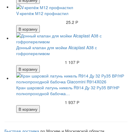
V-крепёж М12 профнастил
25.2 Р
В корзину
Донный клапан для мойки Alcaplast A38 с
гофропереливом
1 107 Р
В корзину
Кран шаровой латунь никель R914 Ду 32 Ру35 ВР/НР
полнопроходной бабочка…
1 937 Р
В корзину
Быстрая доставка
по Москве и Московской области