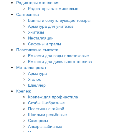
Радиаторы отопления
Радиаторы алюминиевые
Сантехника
Ванны и сопутствующие товары
Арматура для унитазов
Унитазы
Инсталляции
Сифоны и трапы
Пластиковые емкости
Емкости для воды пластиковые
Емкости для дизельного топлива
Металлопрокат
Арматура
Уголок
Швеллер
Крепеж
Крепеж для профнастила
Скобы U-образные
Пластины с гайкой
Шпильки резьбовые
Саморезы
Анкеры забивные
Цанги латунные