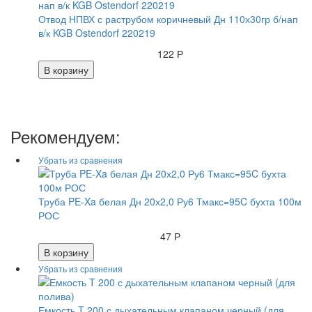
Отвод НПВХ с раструбом коричневый Дн 110х30гр б/нап
в/к KGB Ostendorf 220219
122 Р
В корзину
Рекомендуем:
Труба PE-Xa белая Дн 20х2,0 Ру6 Тмакс=95C бухта 100м
РОС
47 Р
В корзину
Емкость T 200 с дыхательным клапаном черный (для