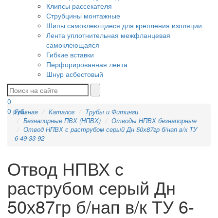
Клипсы рассекателя
Струбцины монтажные
Шипы самоклеющиеся для крепления изоляции
Лента уплотнительная межфланцевая
самоклеющаяся
Гибкие вставки
Перфорированная лента
Шнур асбестовый
0
0
руб.
Главная
Каталог
Трубы и Фитинги
Безнапорные ПВХ (НПВХ)
Отводы НПВХ безнапорные
Отвод НПВХ с раструбом серый Дн 50х87гр б/нап в/к ТУ
6-49-33-92
Отвод НПВХ с
раструбом серый Дн
50х87гр б/нап в/к ТУ 6-