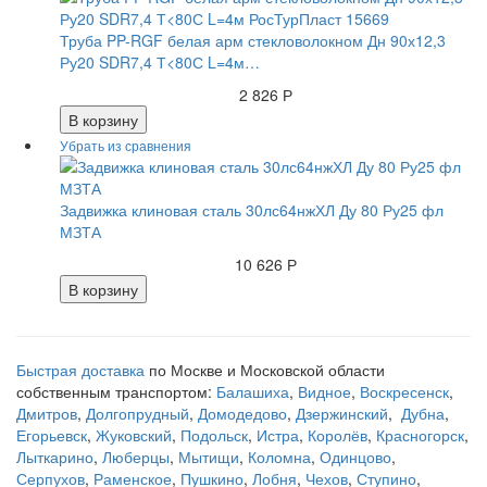
Труба PP-RGF белая арм стекловолокном Дн 90х12,3
Ру20 SDR7,4 Т<80С L=4м…
2 826 Р
В корзину
Задвижка клиновая сталь 30лс64нжХЛ Ду 80 Ру25 фл
МЗТА
10 626 Р
В корзину
Быстрая доставка
по Москве и Московской области
собственным транспортом:
Балашиха
,
Видное
,
Воскресенск
,
Дмитров
,
Долгопрудный
,
Домодедово
,
Дзержинский
,
Дубна
,
Егорьевск
,
Жуковский
,
Подольск
,
Истра
,
Королёв
,
Красногорск
,
Лыткарино
,
Люберцы
,
Мытищи
,
Коломна
,
Одинцово
,
Серпухов
,
Раменское
,
Пушкино
,
Лобня
,
Чехов
,
Ступино
,