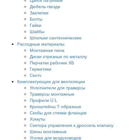
Дюбель-гвозди
Заклепки
Болты
Гайки
Шайбы
Шпильки сантехнические
Расходные материалы
Монтажная пена
Диски отрезные по металлу
Перчатки рабочие ХБ
Герметики
Скотч
Комплектующие для вентиляции
Уплотнители для траверсы
Траверсы монтажные
Профили U L
Кронштейны Т-образные
Скобы для стяжки фланцев
Хомуты
Сектора управления к дроссель клапану
Шины монтажные
Уголки для воздуховодов