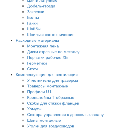
Дюбель-гвозди
Заклепки
Болты
Гайки
Шайбы
Шпильки сантехнические
Расходные материалы
Монтажная пена
Диски отрезные по металлу
Перчатки рабочие ХБ
Герметики
Скотч
Комплектующие для вентиляции
Уплотнители для траверсы
Траверсы монтажные
Профили U L
Кронштейны Т-образные
Скобы для стяжки фланцев
Хомуты
Сектора управления к дроссель клапану
Шины монтажные
Уголки для воздуховодов