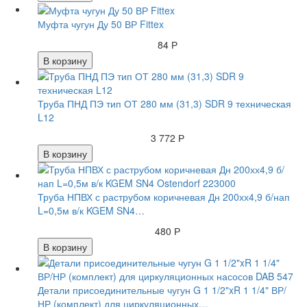
Муфта чугун Ду 50 ВР Fittex
84 Р
В корзину
Труба ПНД ПЭ тип ОТ 280 мм (31,3) SDR 9 техническая
L12
3 772 Р
В корзину
Труба НПВХ с раструбом коричневая Дн 200хх4,9 б/нап
L=0,5м в/к KGEM SN4…
480 Р
В корзину
Детали присоединительные чугун G 1 1/2"xR 1 1/4" ВР/
НР (комплект) для циркуляционных…