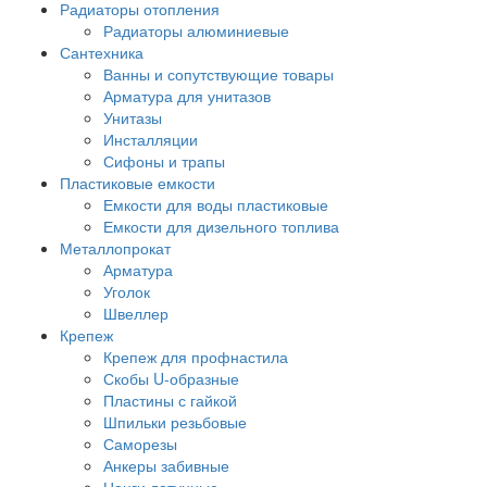
Радиаторы отопления
Радиаторы алюминиевые
Сантехника
Ванны и сопутствующие товары
Арматура для унитазов
Унитазы
Инсталляции
Сифоны и трапы
Пластиковые емкости
Емкости для воды пластиковые
Емкости для дизельного топлива
Металлопрокат
Арматура
Уголок
Швеллер
Крепеж
Крепеж для профнастила
Скобы U-образные
Пластины с гайкой
Шпильки резьбовые
Саморезы
Анкеры забивные
Цанги латунные