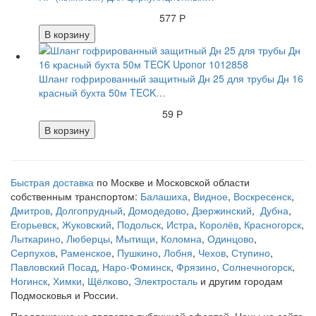
577 Р
В корзину
Шланг гофрированный защитный Дн 25 для трубы Дн 16
красный бухта 50м TECK…
59 Р
В корзину
Быстрая доставка
по Москве и Московской области
собственным транспортом:
Балашиха
,
Видное
,
Воскресенск
,
Дмитров
,
Долгопрудный
,
Домодедово
,
Дзержинский
,
Дубна
,
Егорьевск
,
Жуковский
,
Подольск
,
Истра
,
Королёв
,
Красногорск
,
Лыткарино
,
Люберцы
,
Мытищи
,
Коломна
,
Одинцово
,
Серпухов
,
Раменское
,
Пушкино
,
Лобня
,
Чехов
,
Ступино
,
Павловский Посад
,
Наро-Фоминск
,
Фрязино
,
Солнечногорск
,
Ногинск
,
Химки
,
Щёлково
,
Электросталь
и другим городам
Подмосковья и России.