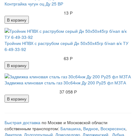
Контргайка чугун оц Ду 25 ВР
13 Р
В корзину
Тройник НПВХ с раструбом серый Дн 50х50х45гр б/нап в/к ТУ
6-49-33-92
63 Р
В корзину
Задвижка клиновая сталь газ 30с64нж Ду 200 Ру25 фл МЗТА
37 058 Р
В корзину
Быстрая доставка
по Москве и Московской области
собственным транспортом:
Балашиха
,
Видное
,
Воскресенск
,
Дмитров
,
Долгопрудный
,
Домодедово
,
Дзержинский
,
Дубна
,