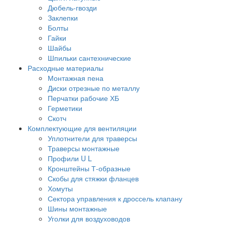
Дюбель-гвозди
Заклепки
Болты
Гайки
Шайбы
Шпильки сантехнические
Расходные материалы
Монтажная пена
Диски отрезные по металлу
Перчатки рабочие ХБ
Герметики
Скотч
Комплектующие для вентиляции
Уплотнители для траверсы
Траверсы монтажные
Профили U L
Кронштейны Т-образные
Скобы для стяжки фланцев
Хомуты
Сектора управления к дроссель клапану
Шины монтажные
Уголки для воздуховодов