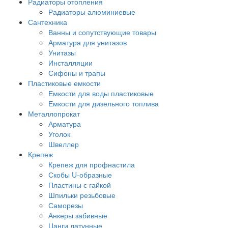
Радиаторы отопления
Радиаторы алюминиевые
Сантехника
Ванны и сопутствующие товары
Арматура для унитазов
Унитазы
Инсталляции
Сифоны и трапы
Пластиковые емкости
Емкости для воды пластиковые
Емкости для дизельного топлива
Металлопрокат
Арматура
Уголок
Швеллер
Крепеж
Крепеж для профнастила
Скобы U-образные
Пластины с гайкой
Шпильки резьбовые
Саморезы
Анкеры забивные
Цанги латунные