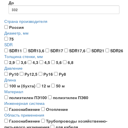
До
Страна производителя
Россия
Диаметр, мм
75
SDR
SDR11
SDR13,6
SDR17
SDR17,6
SDR21
SDR26
Толщина стенки, мм
2,9
3,6
4,3
4,5
5,6
6,8
Давление
Ру10
Ру12,5
Ру16
Ру8
Длина
100 м (бухта)
12 м
50 м
Материал
полиэтилен ПЭ100
полиэтилен ПЭ80
Инженерная система
Газоснабжение
Отопление
Область применения
Газоснабжение
Трубопроводы хозяйственно-
питьевого назначения
для кабеля