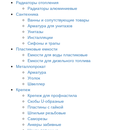
Радиаторы отопления
Радиаторы алюминиевые
Сантехника
Ванны и сопутствующие товары
Арматура для унитазов
Унитазы
Инсталляции
Сифоны и трапы
Пластиковые емкости
Емкости для воды пластиковые
Емкости для дизельного топлива
Металлопрокат
Арматура
Уголок
Швеллер
Крепеж
Крепеж для профнастила
Скобы U-образные
Пластины с гайкой
Шпильки резьбовые
Саморезы
Анкеры забивные
Цанги латунные