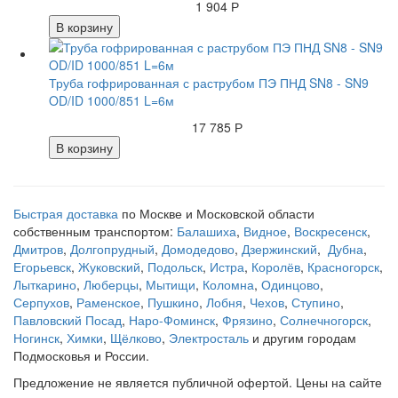
1 904 Р
В корзину
Труба гофрированная с раструбом ПЭ ПНД SN8 - SN9
OD/ID 1000/851 L=6м
17 785 Р
В корзину
Быстрая доставка
по Москве и Московской области
собственным транспортом:
Балашиха
,
Видное
,
Воскресенск
,
Дмитров
,
Долгопрудный
,
Домодедово
,
Дзержинский
,
Дубна
,
Егорьевск
,
Жуковский
,
Подольск
,
Истра
,
Королёв
,
Красногорск
,
Лыткарино
,
Люберцы
,
Мытищи
,
Коломна
,
Одинцово
,
Серпухов
,
Раменское
,
Пушкино
,
Лобня
,
Чехов
,
Ступино
,
Павловский Посад
,
Наро-Фоминск
,
Фрязино
,
Солнечногорск
,
Ногинск
,
Химки
,
Щёлково
,
Электросталь
и другим городам
Подмосковья и России.
Предложение не является публичной офертой. Цены на сайте