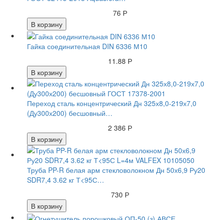
76 Р
В корзину
Гайка соединительная DIN 6336 М10
11.88 Р
В корзину
Переход сталь концентрический Дн 325х8,0-219х7,0
(Ду300х200) бесшовный…
2 386 Р
В корзину
Труба PP-R белая арм стекловолокном Дн 50х6,9 Ру20
SDR7,4 3.62 кг Т<95С…
730 Р
В корзину