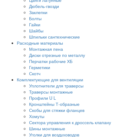
Дюбель-гвозди
Заклепки
Болты
Гайки
Шайбы
Шпильки сантехнические
Расходные материалы
Монтажная пена
Диски отрезные по металлу
Перчатки рабочие ХБ
Герметики
Скотч
Комплектующие для вентиляции
Уплотнители для траверсы
Траверсы монтажные
Профили U L
Кронштейны Т-образные
Скобы для стяжки фланцев
Хомуты
Сектора управления к дроссель клапану
Шины монтажные
Уголки для воздуховодов