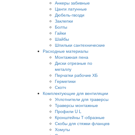
Анкеры забивные
Цанги латунные
Дюбель-гвозди
Заклепки
Болты
Гайки
Шайбы
Шпильки сантехнические
Расходные материалы
Монтажная пена
Диски отрезные по
металлу
Перчатки рабочие ХБ
Герметики
Скотч
Комплектующие для вентиляции
Уплотнители для траверсы
Траверсы монтажные
Профили U L
Кронштейны Т-образные
Скобы для стяжки фланцев
Хомуты