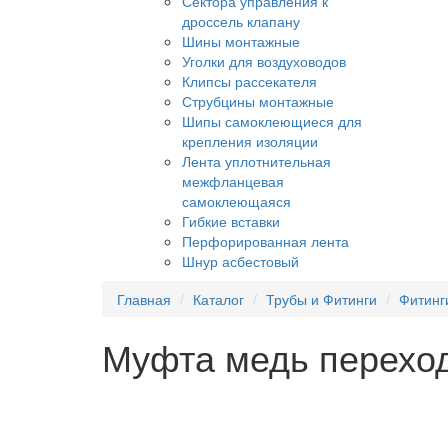
Сектора управления к
дроссель клапану
Шины монтажные
Уголки для воздуховодов
Клипсы рассекателя
Струбцины монтажные
Шипы самоклеющиеся для
крепления изоляции
Лента уплотнительная
межфланцевая
самоклеющаяся
Гибкие вставки
Перфорированная лента
Шнур асбестовый
Главная
Каталог
Трубы и Фитинги
Фитинг
Муфта медь переход