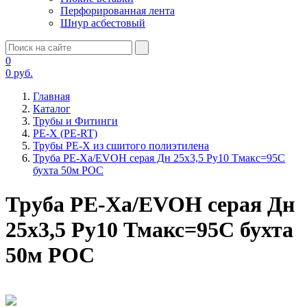
Перфорированная лента
Шнур асбестовый
0
0
руб.
Главная
Каталог
Трубы и Фитинги
PE-X (PE-RT)
Трубы PE-X из сшитого полиэтилена
Труба PE-Xa/EVOH серая Дн 25х3,5 Ру10 Тмакс=95C
бухта 50м РОС
Труба PE-Xa/EVOH серая Дн
25х3,5 Ру10 Тмакс=95C бухта
50м РОС