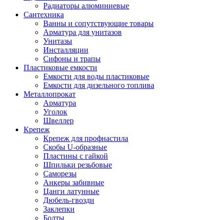
Радиаторы алюминиевые
Сантехника
Ванны и сопутствующие товары
Арматура для унитазов
Унитазы
Инсталляции
Сифоны и трапы
Пластиковые емкости
Емкости для воды пластиковые
Емкости для дизельного топлива
Металлопрокат
Арматура
Уголок
Швеллер
Крепеж
Крепеж для профнастила
Скобы U-образные
Пластины с гайкой
Шпильки резьбовые
Саморезы
Анкеры забивные
Цанги латунные
Дюбель-гвозди
Заклепки
Болты