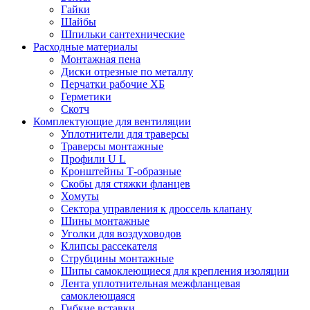
Гайки
Шайбы
Шпильки сантехнические
Расходные материалы
Монтажная пена
Диски отрезные по металлу
Перчатки рабочие ХБ
Герметики
Скотч
Комплектующие для вентиляции
Уплотнители для траверсы
Траверсы монтажные
Профили U L
Кронштейны Т-образные
Скобы для стяжки фланцев
Хомуты
Сектора управления к дроссель клапану
Шины монтажные
Уголки для воздуховодов
Клипсы рассекателя
Струбцины монтажные
Шипы самоклеющиеся для крепления изоляции
Лента уплотнительная межфланцевая
самоклеющаяся
Гибкие вставки