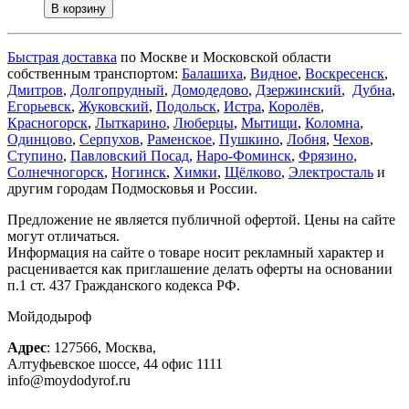
В корзину
Быстрая доставка
по Москве и Московской области
собственным транспортом:
Балашиха
,
Видное
,
Воскресенск
,
Дмитров
,
Долгопрудный
,
Домодедово
,
Дзержинский
,
Дубна
,
Егорьевск
,
Жуковский
,
Подольск
,
Истра
,
Королёв
,
Красногорск
,
Лыткарино
,
Люберцы
,
Мытищи
,
Коломна
,
Одинцово
,
Серпухов
,
Раменское
,
Пушкино
,
Лобня
,
Чехов
,
Ступино
,
Павловский Посад
,
Наро-Фоминск
,
Фрязино
,
Солнечногорск
,
Ногинск
,
Химки
,
Щёлково
,
Электросталь
и
другим городам Подмосковья и России.
Предложение не является публичной офертой. Цены на сайте
могут отличаться.
Информация на сайте о товаре носит рекламный характер и
расценивается как приглашение делать оферты на основании
п.1 ст. 437 Гражданского кодекса РФ.
Мойдодыроф
Адрес
:
127566
,
Москва
,
Алтуфьевское шоссе, 44
офис 1111
info@moydodyrof.ru