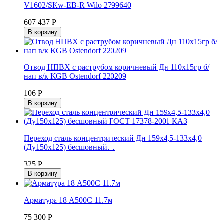
V1602/SKw-EB-R Wilo 2799640
607 437 Р
В корзину
Отвод НПВХ с раструбом коричневый Дн 110х15гр б/
нап в/к KGB Ostendorf 220209
106 Р
В корзину
Переход сталь концентрический Дн 159х4,5-133х4,0
(Ду150х125) бесшовный…
325 Р
В корзину
Арматура 18 А500С 11.7м
75 300 Р