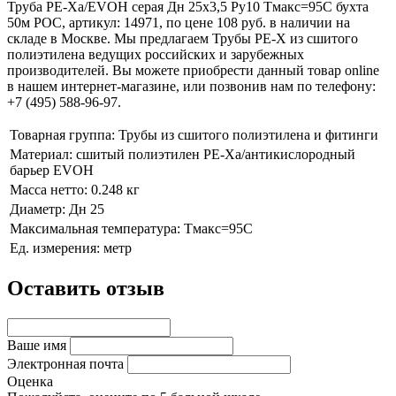
Труба PE-Xa/EVOH серая Дн 25х3,5 Ру10 Тмакс=95C бухта
50м РОС, артикул: 14971, по цене 108 руб. в наличии на
складе в Москве. Мы предлагаем Трубы PE-X из сшитого
полиэтилена ведущих российских и зарубежных
производителей. Вы можете приобрести данный товар online
в нашем интернет-магазине, или позвонив нам по телефону:
+7 (495) 588-96-97.
Товарная группа:
Трубы из сшитого полиэтилена и фитинги
Материал:
сшитый полиэтилен PE-Xa/антикислородный
барьер EVOH
Масса нетто:
0.248 кг
Диаметр:
Дн 25
Максимальная температура:
Тмакс=95C
Ед. измерения:
метр
Оставить отзыв
Ваше имя
Электронная почта
Оценка