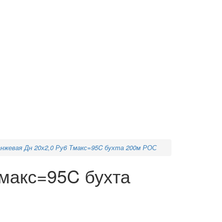
нжевая Дн 20х2,0 Ру6 Тмакс=95C бухта 200м РОС
макс=95C бухта