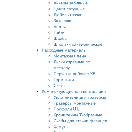
Анкеры забивные
Цанги латунные
Дюбель-гвозди
Заклепки
Болты
Гайки
Шайбы
Шпильки сантехнические
Расходные материалы
Монтажная пена
Диски отрезные по
металлу
Перчатки рабочие ХБ
Герметики
Скотч
Комплектующие для вентиляции
Уплотнители для траверсы
Траверсы монтажные
Профили U L
Кронштейны Т-образные
Скобы для стяжки фланцев
Хомуты