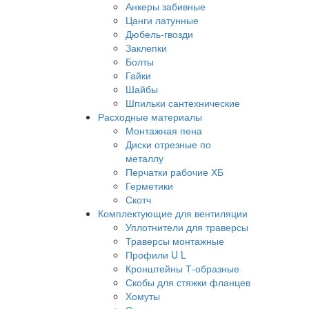
Анкеры забивные
Цанги латунные
Дюбель-гвозди
Заклепки
Болты
Гайки
Шайбы
Шпильки сантехнические
Расходные материалы
Монтажная пена
Диски отрезные по
металлу
Перчатки рабочие ХБ
Герметики
Скотч
Комплектующие для вентиляции
Уплотнители для траверсы
Траверсы монтажные
Профили U L
Кронштейны Т-образные
Скобы для стяжки фланцев
Хомуты