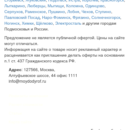
Лыткарино
,
Люберцы
,
Мытищи
,
Коломна
,
Одинцово
,
Серпухов
,
Раменское
,
Пушкино
,
Лобня
,
Чехов
,
Ступино
,
Павловский Посад
,
Наро-Фоминск
,
Фрязино
,
Солнечногорск
,
Ногинск
,
Химки
,
Щёлково
,
Электросталь
и другим городам
Подмосковья и России.
Предложение не является публичной офертой. Цены на сайте
могут отличаться.
Информация на сайте о товаре носит рекламный характер и
расценивается как приглашение делать оферты на основании
п.1 ст. 437 Гражданского кодекса РФ.
Адрес
:
127566
,
Москва
,
Алтуфьевское шоссе, 44
офис 1111
info@moydodyrof.ru
Реквизиты компании
Расчет стоимости
Статьи
Карта сайта