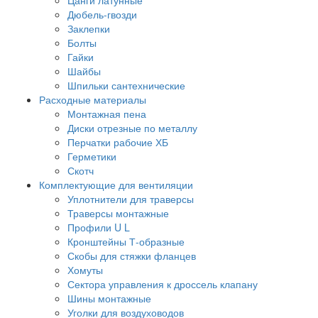
Дюбель-гвозди
Заклепки
Болты
Гайки
Шайбы
Шпильки сантехнические
Расходные материалы
Монтажная пена
Диски отрезные по металлу
Перчатки рабочие ХБ
Герметики
Скотч
Комплектующие для вентиляции
Уплотнители для траверсы
Траверсы монтажные
Профили U L
Кронштейны Т-образные
Скобы для стяжки фланцев
Хомуты
Сектора управления к дроссель клапану
Шины монтажные
Уголки для воздуховодов