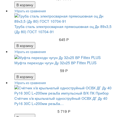
В корзину
Труба сталь электросварная прямошовная оц Дн 89х3,5
(Ду 80) ГОСТ 10704-91
645 Р
В корзину
Муфта переходн чугун Ду 32х25 ВР Fittex PLUS
59 Р
В корзину
Счётчик х/в крыльчатый одноструйный ОСВХ ДГ Ду 40
Ру16 30C L=200мм резьба…
5 719 Р