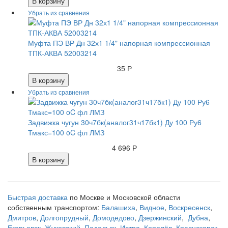
В корзину
Муфта ПЭ ВР Дн 32х1 1/4" напорная компрессионная
ТПК-АКВА 52003214
35 Р
В корзину
Задвижка чугун 30ч7бк(аналог31ч17бк1) Ду 100 Ру6
Тмакс=100 oC фл ЛМЗ
4 696 Р
В корзину
Быстрая доставка
по Москве и Московской области
собственным транспортом:
Балашиха
,
Видное
,
Воскресенск
,
Дмитров
,
Долгопрудный
,
Домодедово
,
Дзержинский
,
Дубна
,
Егорьевск
,
Жуковский
,
Подольск
,
Истра
,
Королёв
,
Красногорск
,