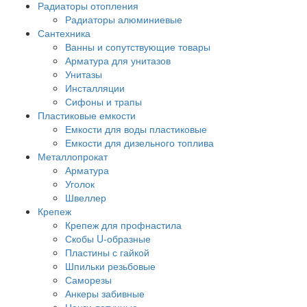
Радиаторы отопления
Радиаторы алюминиевые
Сантехника
Ванны и сопутствующие товары
Арматура для унитазов
Унитазы
Инсталляции
Сифоны и трапы
Пластиковые емкости
Емкости для воды пластиковые
Емкости для дизельного топлива
Металлопрокат
Арматура
Уголок
Швеллер
Крепеж
Крепеж для профнастила
Скобы U-образные
Пластины с гайкой
Шпильки резьбовые
Саморезы
Анкеры забивные
Цанги латунные