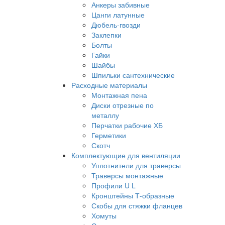
Анкеры забивные
Цанги латунные
Дюбель-гвозди
Заклепки
Болты
Гайки
Шайбы
Шпильки сантехнические
Расходные материалы
Монтажная пена
Диски отрезные по
металлу
Перчатки рабочие ХБ
Герметики
Скотч
Комплектующие для вентиляции
Уплотнители для траверсы
Траверсы монтажные
Профили U L
Кронштейны Т-образные
Скобы для стяжки фланцев
Хомуты