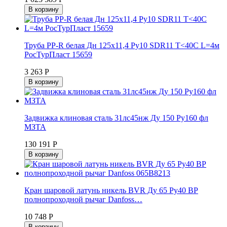
В корзину
Труба PP-R белая Дн 125х11,4 Ру10 SDR11 Т<40С L=4м
РосТурПласт 15659
3 263 Р
В корзину
Задвижка клиновая сталь 31лс45нж Ду 150 Ру160 фл
МЗТА
130 191 Р
В корзину
Кран шаровой латунь никель BVR Ду 65 Ру40 ВР
полнопроходной рычаг Danfoss…
10 748 Р
В корзину