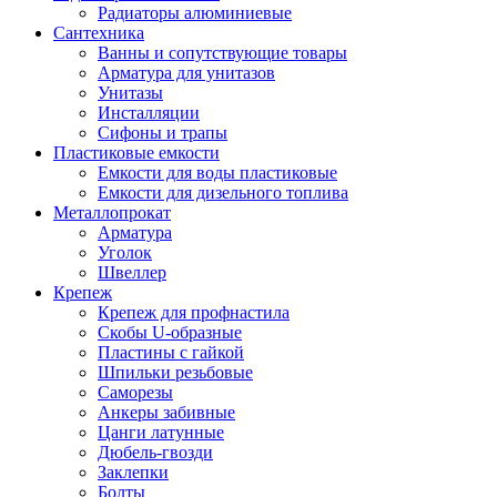
Радиаторы алюминиевые
Сантехника
Ванны и сопутствующие товары
Арматура для унитазов
Унитазы
Инсталляции
Сифоны и трапы
Пластиковые емкости
Емкости для воды пластиковые
Емкости для дизельного топлива
Металлопрокат
Арматура
Уголок
Швеллер
Крепеж
Крепеж для профнастила
Скобы U-образные
Пластины с гайкой
Шпильки резьбовые
Саморезы
Анкеры забивные
Цанги латунные
Дюбель-гвозди
Заклепки
Болты