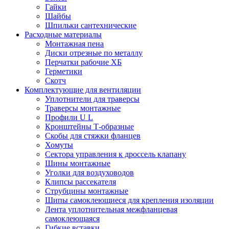
Гайки
Шайбы
Шпильки сантехнические
Расходные материалы
Монтажная пена
Диски отрезные по металлу
Перчатки рабочие ХБ
Герметики
Скотч
Комплектующие для вентиляции
Уплотнители для траверсы
Траверсы монтажные
Профили U L
Кронштейны Т-образные
Скобы для стяжки фланцев
Хомуты
Сектора управления к дроссель клапану
Шины монтажные
Уголки для воздуховодов
Клипсы рассекателя
Струбцины монтажные
Шипы самоклеющиеся для крепления изоляции
Лента уплотнительная межфланцевая
самоклеющаяся
Гибкие вставки