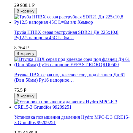
29 938.1 Р
В корзину
Труба НПВХ серая раструбная SDR21 Дн 225х10,8
Ру12,5 напорная 45С L=6м…
8 764 Р
В корзину
Втулка ПВХ серая под клеевое соед под фланец Дн 61
(Dвн 50мм) Ру16 напорное…
75.5 Р
В корзину
Установка повышения давления Hydro MPC-E 3 CRE15-
3 Grundfos 99209251
1 023 589 Р