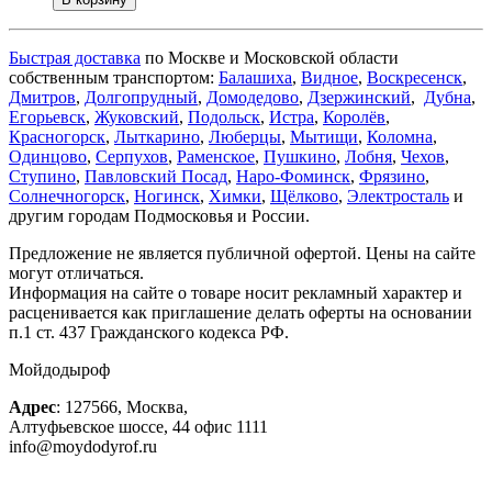
Быстрая доставка
по Москве и Московской области
собственным транспортом:
Балашиха
,
Видное
,
Воскресенск
,
Дмитров
,
Долгопрудный
,
Домодедово
,
Дзержинский
,
Дубна
,
Егорьевск
,
Жуковский
,
Подольск
,
Истра
,
Королёв
,
Красногорск
,
Лыткарино
,
Люберцы
,
Мытищи
,
Коломна
,
Одинцово
,
Серпухов
,
Раменское
,
Пушкино
,
Лобня
,
Чехов
,
Ступино
,
Павловский Посад
,
Наро-Фоминск
,
Фрязино
,
Солнечногорск
,
Ногинск
,
Химки
,
Щёлково
,
Электросталь
и
другим городам Подмосковья и России.
Предложение не является публичной офертой. Цены на сайте
могут отличаться.
Информация на сайте о товаре носит рекламный характер и
расценивается как приглашение делать оферты на основании
п.1 ст. 437 Гражданского кодекса РФ.
Мойдодыроф
Адрес
:
127566
,
Москва
,
Алтуфьевское шоссе, 44
офис 1111
info@moydodyrof.ru