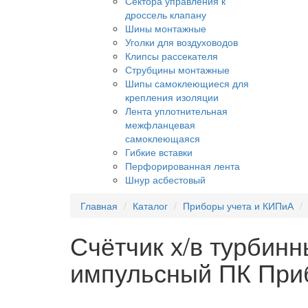
Сектора управления к
дроссель клапану
Шины монтажные
Уголки для воздуховодов
Клипсы рассекателя
Струбцины монтажные
Шипы самоклеющиеся для
крепления изоляции
Лента уплотнительная
межфланцевая
самоклеющаяся
Гибкие вставки
Перфорированная лента
Шнур асбестовый
Главная
Каталог
Приборы учета и КИПиА
Счётчик х/в турбин
импульсный ПК При