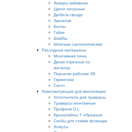
Анкеры забивные
Цанги латунные
Дюбель-гвозди
Заклепки
Болты
Гайки
Шайбы
Шпильки сантехнические
Расходные материалы
Монтажная пена
Диски отрезные по
металлу
Перчатки рабочие ХБ
Герметики
Скотч
Комплектующие для вентиляции
Уплотнители для траверсы
Траверсы монтажные
Профили U L
Кронштейны Т-образные
Скобы для стяжки фланцев
Хомуты