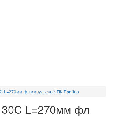
30C L=270мм фл импульсный ПК Прибор
6 30C L=270мм фл