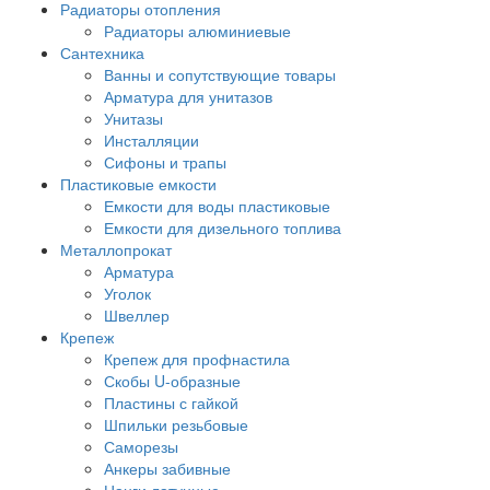
Радиаторы отопления
Радиаторы алюминиевые
Сантехника
Ванны и сопутствующие товары
Арматура для унитазов
Унитазы
Инсталляции
Сифоны и трапы
Пластиковые емкости
Емкости для воды пластиковые
Емкости для дизельного топлива
Металлопрокат
Арматура
Уголок
Швеллер
Крепеж
Крепеж для профнастила
Скобы U-образные
Пластины с гайкой
Шпильки резьбовые
Саморезы
Анкеры забивные
Цанги латунные