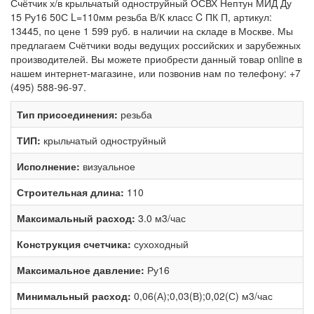
Счётчик х/в крыльчатый одноструйный ОСВХ Нептун МИД Ду
15 Ру16 50С L=110мм резьба В/К класс C ПК П, артикул:
13445, по цене 1 599 руб. в наличии на складе в Москве. Мы
предлагаем Счётчики воды ведущих российских и зарубежных
производителей. Вы можете приобрести данный товар online в
нашем интернет-магазине, или позвонив нам по телефону: +7
(495) 588-96-97.
Тип присоединения:
резьба
ТИП:
крыльчатый одноструйный
Исполнение:
визуальное
Строительная длина:
110
Максимальный расход:
3.0 м3/час
Конструкция счетчика:
сухоходный
Максимальное давление:
Ру16
Минимальный расход:
0,06(А);0,03(В);0,02(С) м3/час