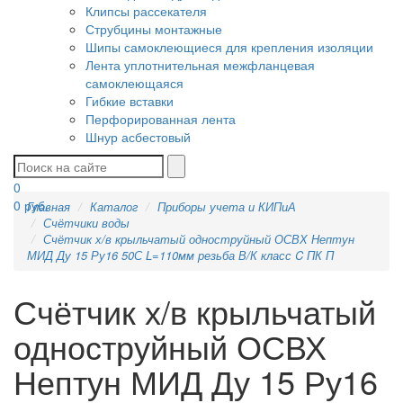
Клипсы рассекателя
Струбцины монтажные
Шипы самоклеющиеся для крепления изоляции
Лента уплотнительная межфланцевая
самоклеющаяся
Гибкие вставки
Перфорированная лента
Шнур асбестовый
0
0
руб.
Главная
Каталог
Приборы учета и КИПиА
Счётчики воды
Счётчик х/в крыльчатый одноструйный ОСВХ Нептун
МИД Ду 15 Ру16 50С L=110мм резьба В/К класс C ПК П
Счётчик х/в крыльчатый
одноструйный ОСВХ
Нептун МИД Ду 15 Ру16