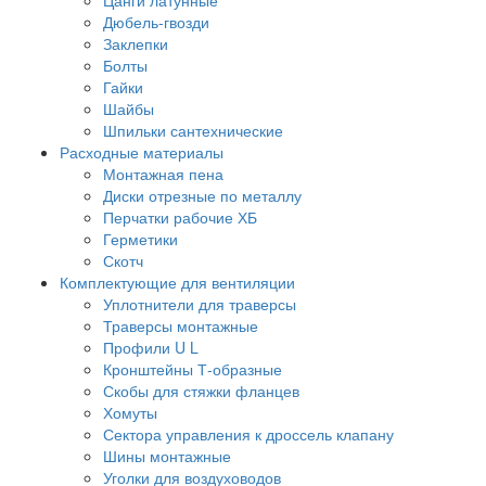
Дюбель-гвозди
Заклепки
Болты
Гайки
Шайбы
Шпильки сантехнические
Расходные материалы
Монтажная пена
Диски отрезные по металлу
Перчатки рабочие ХБ
Герметики
Скотч
Комплектующие для вентиляции
Уплотнители для траверсы
Траверсы монтажные
Профили U L
Кронштейны Т-образные
Скобы для стяжки фланцев
Хомуты
Сектора управления к дроссель клапану
Шины монтажные
Уголки для воздуховодов