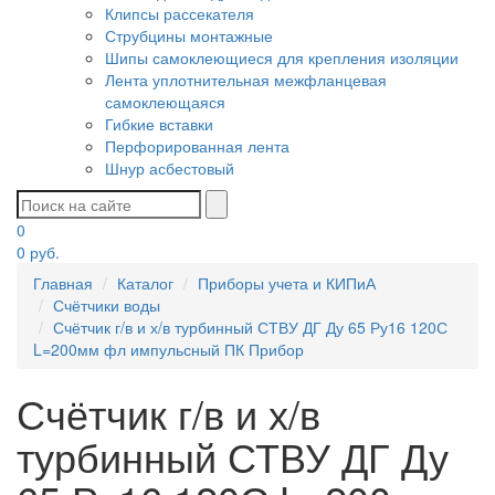
Клипсы рассекателя
Струбцины монтажные
Шипы самоклеющиеся для крепления изоляции
Лента уплотнительная межфланцевая
самоклеющаяся
Гибкие вставки
Перфорированная лента
Шнур асбестовый
0
0
руб.
Главная
Каталог
Приборы учета и КИПиА
Счётчики воды
Счётчик г/в и х/в турбинный СТВУ ДГ Ду 65 Ру16 120С
L=200мм фл импульсный ПК Прибор
Счётчик г/в и х/в
турбинный СТВУ ДГ Ду