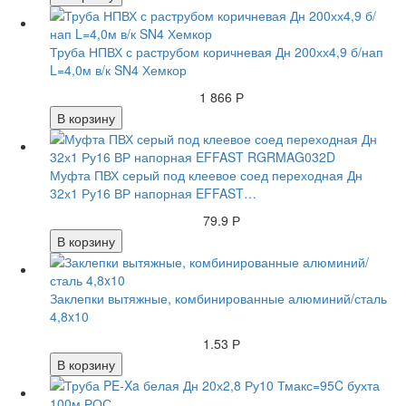
Труба НПВХ с раструбом коричневая Дн 200хх4,9 б/нап
L=4,0м в/к SN4 Хемкор
1 866 Р
В корзину
Муфта ПВХ серый под клеевое соед переходная Дн
32х1 Ру16 ВР напорная EFFAST…
79.9 Р
В корзину
Заклепки вытяжные, комбинированные алюминий/сталь
4,8x10
1.53 Р
В корзину