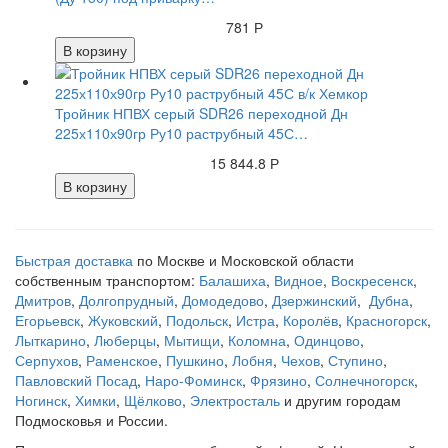
781 Р
В корзину
Тройник НПВХ серый SDR26 переходной Дн
225х110х90гр Ру10 раструбный 45С…
15 844.8 Р
В корзину
Быстрая доставка
по Москве и Московской области
собственным транспортом:
Балашиха
,
Видное
,
Воскресенск
,
Дмитров
,
Долгопрудный
,
Домодедово
,
Дзержинский
,
Дубна
,
Егорьевск
,
Жуковский
,
Подольск
,
Истра
,
Королёв
,
Красногорск
,
Лыткарино
,
Люберцы
,
Мытищи
,
Коломна
,
Одинцово
,
Серпухов
,
Раменское
,
Пушкино
,
Лобня
,
Чехов
,
Ступино
,
Павловский Посад
,
Наро-Фоминск
,
Фрязино
,
Солнечногорск
,
Ногинск
,
Химки
,
Щёлково
,
Электросталь
и другим городам
Подмосковья и России.