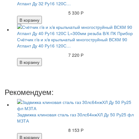
Атлант Ду 32 Ру16 120С…
5 330 Р
В корзину
Счётчик г/в и х/в крыльчатый многоструйный ВСКМ 90
Атлант Ду 40 Ру16 120С…
7 220 Р
В корзину
Рекомендуем:
Задвижка клиновая сталь газ 30лс64нжХЛ Ду 50 Ру25 фл
МЗТА
8 153 Р
В корзину