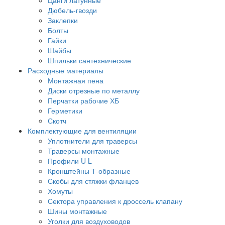
Дюбель-гвозди
Заклепки
Болты
Гайки
Шайбы
Шпильки сантехнические
Расходные материалы
Монтажная пена
Диски отрезные по металлу
Перчатки рабочие ХБ
Герметики
Скотч
Комплектующие для вентиляции
Уплотнители для траверсы
Траверсы монтажные
Профили U L
Кронштейны Т-образные
Скобы для стяжки фланцев
Хомуты
Сектора управления к дроссель клапану
Шины монтажные
Уголки для воздуховодов