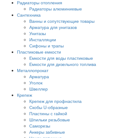
Радиаторы отопления
Радиаторы алюминиевые
Сантехника
Ванны и сопутствующие товары
Арматура для унитазов
Унитазы
Инсталляции
Сифоны и трапы
Пластиковые емкости
Емкости для воды пластиковые
Емкости для дизельного топлива
Металлопрокат
Арматура
Уголок
Швеллер
Крепеж
Крепеж для профнастила
Скобы U-образные
Пластины с гайкой
Шпильки резьбовые
Саморезы
Анкеры забивные
Цанги латунные