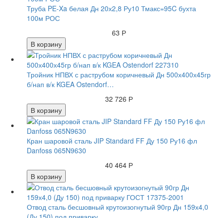
Труба PE-Xa белая Дн 20х2,8 Ру10 Тмакс=95C бухта
100м РОС
63 Р
В корзину
Тройник НПВХ с раструбом коричневый Дн 500х400х45гр
б/нап в/к KGEA Ostendorf…
32 726 Р
В корзину
Кран шаровой сталь JIP Standard FF Ду 150 Ру16 фл
Danfoss 065N9630
40 464 Р
В корзину
Отвод сталь бесшовный крутоизогнутый 90гр Дн 159х4,0
(Ду 150) под приварку…