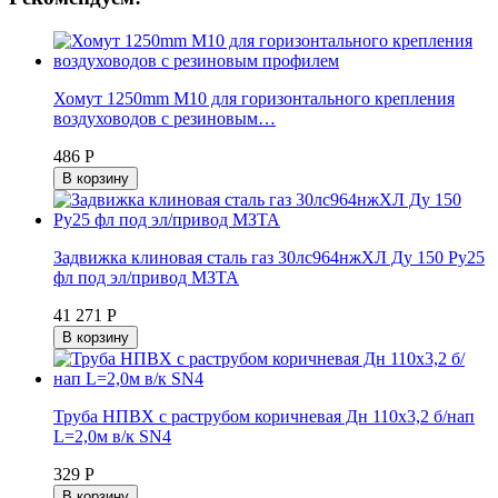
Хомут 1250mm М10 для горизонтального крепления
воздуховодов с резиновым…
486 Р
В корзину
Задвижка клиновая сталь газ 30лс964нжХЛ Ду 150 Ру25
фл под эл/привод МЗТА
41 271 Р
В корзину
Труба НПВХ с раструбом коричневая Дн 110х3,2 б/нап
L=2,0м в/к SN4
329 Р
В корзину