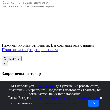
Нажимая кнопку отправить, Вы соглашаетесь с нашей
Политикой конфиденциальности
Отправить
×
Запрос цены на товар
Мы используем
cookie-файлы
для улучшения работы сайта,
аналитики и маркетинга. Продолжая пользоваться сайтом, вы
Нажимая кнопку отправить, Вы соглашаетесь с нашей
соглашаетесь на их использование.
Политикой конфиденциальности
Также Вы даете
согласие на обработку персональных данных
и
соглашаетесь с
политикой конфиденциальности.
Ок
Отправить