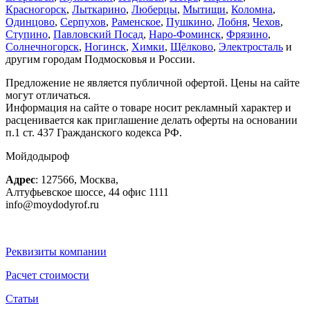
Красногорск
,
Лыткарино
,
Люберцы
,
Мытищи
,
Коломна
,
Одинцово
,
Серпухов
,
Раменское
,
Пушкино
,
Лобня
,
Чехов
,
Ступино
,
Павловский Посад
,
Наро-Фоминск
,
Фрязино
,
Солнечногорск
,
Ногинск
,
Химки
,
Щёлково
,
Электросталь
и
другим городам Подмосковья и России.
Предложение не является публичной офертой. Цены на сайте
могут отличаться.
Информация на сайте о товаре носит рекламный характер и
расценивается как приглашение делать оферты на основании
п.1 ст. 437 Гражданского кодекса РФ.
Мойдодыроф
Адрес
:
127566
,
Москва
,
Алтуфьевское шоссе, 44
офис 1111
info@moydodyrof.ru
Реквизиты компании
Расчет стоимости
Статьи