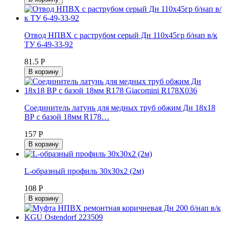
Отвод НПВХ с раструбом серый Дн 110х45гр б/нап в/к
ТУ 6-49-33-92
81.5 Р
В корзину
Соединитель латунь для медных труб обжим Дн 18x18
ВР с базой 18мм R178…
157 Р
В корзину
L-образный профиль 30х30х2 (2м)
108 Р
В корзину