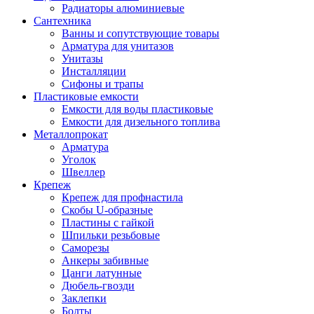
Радиаторы алюминиевые
Сантехника
Ванны и сопутствующие товары
Арматура для унитазов
Унитазы
Инсталляции
Сифоны и трапы
Пластиковые емкости
Емкости для воды пластиковые
Емкости для дизельного топлива
Металлопрокат
Арматура
Уголок
Швеллер
Крепеж
Крепеж для профнастила
Скобы U-образные
Пластины с гайкой
Шпильки резьбовые
Саморезы
Анкеры забивные
Цанги латунные
Дюбель-гвозди
Заклепки
Болты