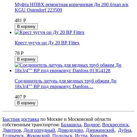
Муфта НПВХ ремонтная коричневая Дн 200 б/нап в/к
KGU Ostendorf 223509
481 Р
В корзину
Крест чугун оц Ду 20 ВР Fittex
78 Р
В корзину
Соединитель латунь для медных труб обжим Дн
18x3/4"" ВР под евроконус Danfoss…
407 Р
В корзину
Быстрая доставка
по Москве и Московской области
собственным транспортом:
Балашиха
,
Видное
,
Воскресенск
,
Дмитров
,
Долгопрудный
,
Домодедово
,
Дзержинский
,
Дубна
,
Егорьевск
,
Жуковский
,
Подольск
,
Истра
,
Королёв
,