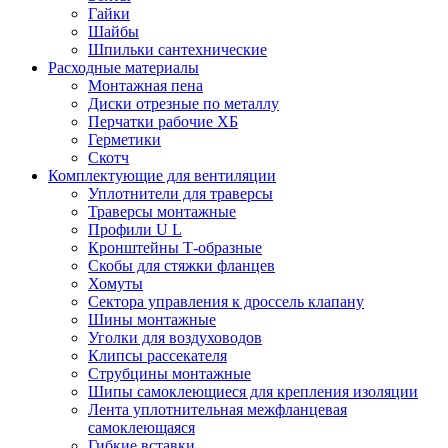
Гайки
Шайбы
Шпильки сантехнические
Расходные материалы
Монтажная пена
Диски отрезные по металлу
Перчатки рабочие ХБ
Герметики
Скотч
Комплектующие для вентиляции
Уплотнители для траверсы
Траверсы монтажные
Профили U L
Кронштейны Т-образные
Скобы для стяжки фланцев
Хомуты
Сектора управления к дроссель клапану
Шины монтажные
Уголки для воздуховодов
Клипсы рассекателя
Струбцины монтажные
Шипы самоклеющиеся для крепления изоляции
Лента уплотнительная межфланцевая
самоклеющаяся
Гибкие вставки