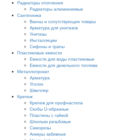
Радиаторы отопления
Радиаторы алюминиевые
Сантехника
Ванны и сопутствующие товары
Арматура для унитазов
Унитазы
Инсталляции
Сифоны и трапы
Пластиковые емкости
Емкости для воды пластиковые
Емкости для дизельного топлива
Металлопрокат
Арматура
Уголок
Швеллер
Крепеж
Крепеж для профнастила
Скобы U-образные
Пластины с гайкой
Шпильки резьбовые
Саморезы
Анкеры забивные
Цанги латунные