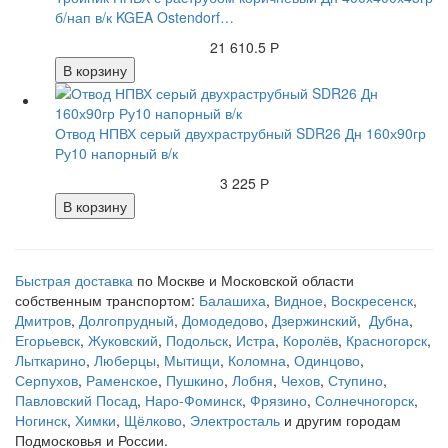
б/нап в/к KGEA Ostendorf…
21 610.5 Р
В корзину
Отвод НПВХ серый двухраструбный SDR26 Дн 160х90гр
Ру10 напорный в/к
3 225 Р
В корзину
Быстрая доставка
по Москве и Московской области
собственным транспортом:
Балашиха
,
Видное
,
Воскресенск
,
Дмитров
,
Долгопрудный
,
Домодедово
,
Дзержинский
,
Дубна
,
Егорьевск
,
Жуковский
,
Подольск
,
Истра
,
Королёв
,
Красногорск
,
Лыткарино
,
Люберцы
,
Мытищи
,
Коломна
,
Одинцово
,
Серпухов
,
Раменское
,
Пушкино
,
Лобня
,
Чехов
,
Ступино
,
Павловский Посад
,
Наро-Фоминск
,
Фрязино
,
Солнечногорск
,
Ногинск
,
Химки
,
Щёлково
,
Электросталь
и другим городам
Подмосковья и России.