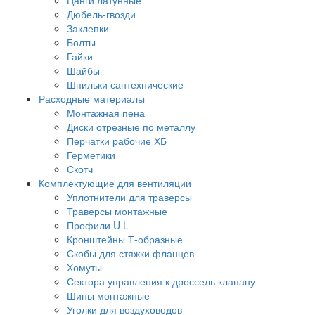
Дюбель-гвозди
Заклепки
Болты
Гайки
Шайбы
Шпильки сантехнические
Расходные материалы
Монтажная пена
Диски отрезные по металлу
Перчатки рабочие ХБ
Герметики
Скотч
Комплектующие для вентиляции
Уплотнители для траверсы
Траверсы монтажные
Профили U L
Кронштейны Т-образные
Скобы для стяжки фланцев
Хомуты
Сектора управления к дроссель клапану
Шины монтажные
Уголки для воздуховодов