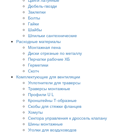
Дюбель-гвозди
Заклепки
Болты
Гайки
Шайбы
Шпильки сантехнические
Расходные материалы
Монтажная пена
Диски отрезные по металлу
Перчатки рабочие ХБ
Герметики
Скотч
Комплектующие для вентиляции
Уплотнители для траверсы
Траверсы монтажные
Профили U L
Кронштейны Т-образные
Скобы для стяжки фланцев
Хомуты
Сектора управления к дроссель клапану
Шины монтажные
Уголки для воздуховодов