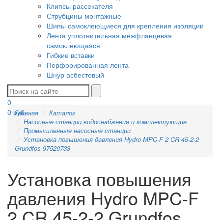
Клипсы рассекателя
Струбцины монтажные
Шипы самоклеющиеся для крепления изоляции
Лента уплотнительная межфланцевая
самоклеющаяся
Гибкие вставки
Перфорированная лента
Шнур асбестовый
0
0
руб.
Главная
Каталог
Насосные станции водоснабжения и комплектующие
Промышленные насосные станции
Установка повышения давления Hydro MPC-F 2 CR 45-2-2
Grundfos 97520733
Установка повышения
давления Hydro MPC-F
2 CR 45-2-2 Grundfos