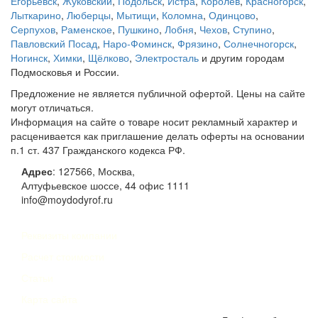
Егорьевск
,
Жуковский
,
Подольск
,
Истра
,
Королёв
,
Красногорск
,
Лыткарино
,
Люберцы
,
Мытищи
,
Коломна
,
Одинцово
,
Серпухов
,
Раменское
,
Пушкино
,
Лобня
,
Чехов
,
Ступино
,
Павловский Посад
,
Наро-Фоминск
,
Фрязино
,
Солнечногорск
,
Ногинск
,
Химки
,
Щёлково
,
Электросталь
и другим городам
Подмосковья и России.
Предложение не является публичной офертой. Цены на сайте
могут отличаться.
Информация на сайте о товаре носит рекламный характер и
расценивается как приглашение делать оферты на основании
п.1 ст. 437 Гражданского кодекса РФ.
Адрес
:
127566
,
Москва
,
Алтуфьевское шоссе, 44
офис 1111
info@moydodyrof.ru
Реквизиты компании
Расчет стоимости
Статьи
Карта сайта