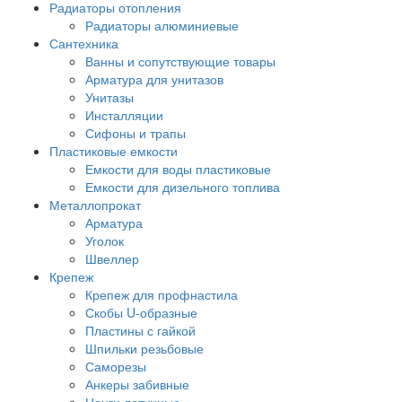
Радиаторы отопления
Радиаторы алюминиевые
Сантехника
Ванны и сопутствующие товары
Арматура для унитазов
Унитазы
Инсталляции
Сифоны и трапы
Пластиковые емкости
Емкости для воды пластиковые
Емкости для дизельного топлива
Металлопрокат
Арматура
Уголок
Швеллер
Крепеж
Крепеж для профнастила
Скобы U-образные
Пластины с гайкой
Шпильки резьбовые
Саморезы
Анкеры забивные
Цанги латунные