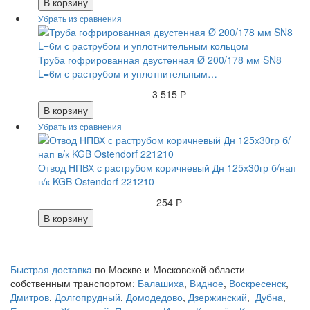
В корзину
Труба гофрированная двустенная Ø 200/178 мм SN8
L=6м с раструбом и уплотнительным…
3 515 Р
В корзину
Отвод НПВХ с раструбом коричневый Дн 125х30гр б/нап
в/к KGB Ostendorf 221210
254 Р
В корзину
Быстрая доставка
по Москве и Московской области
собственным транспортом:
Балашиха
,
Видное
,
Воскресенск
,
Дмитров
,
Долгопрудный
,
Домодедово
,
Дзержинский
,
Дубна
,