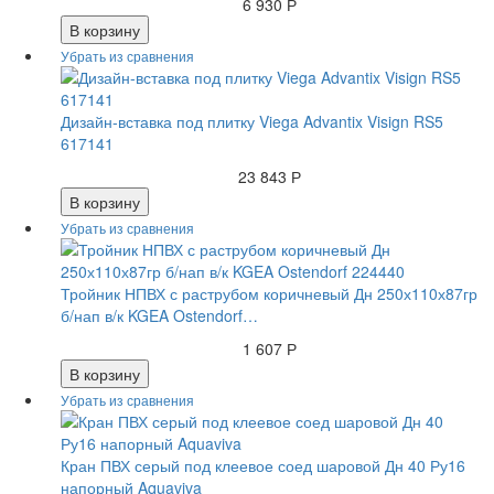
6 930 Р
В корзину
Дизайн-вставка под плитку Viega Advantix Visign RS5
617141
23 843 Р
В корзину
Тройник НПВХ с раструбом коричневый Дн 250х110х87гр
б/нап в/к KGEA Ostendorf…
1 607 Р
В корзину
Кран ПВХ серый под клеевое соед шаровой Дн 40 Ру16
напорный Aquaviva