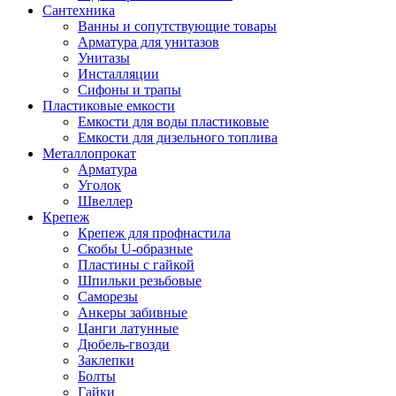
Сантехника
Ванны и сопутствующие товары
Арматура для унитазов
Унитазы
Инсталляции
Сифоны и трапы
Пластиковые емкости
Емкости для воды пластиковые
Емкости для дизельного топлива
Металлопрокат
Арматура
Уголок
Швеллер
Крепеж
Крепеж для профнастила
Скобы U-образные
Пластины с гайкой
Шпильки резьбовые
Саморезы
Анкеры забивные
Цанги латунные
Дюбель-гвозди
Заклепки
Болты
Гайки