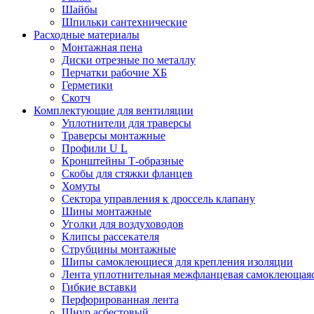
Шайбы
Шпильки сантехнические
Расходные материалы
Монтажная пена
Диски отрезные по металлу
Перчатки рабочие ХБ
Герметики
Скотч
Комплектующие для вентиляции
Уплотнители для траверсы
Траверсы монтажные
Профили U L
Кронштейны Т-образные
Скобы для стяжки фланцев
Хомуты
Сектора управления к дроссель клапану
Шины монтажные
Уголки для воздуховодов
Клипсы рассекателя
Струбцины монтажные
Шипы самоклеющиеся для крепления изоляции
Лента уплотнительная межфланцевая самоклеющая
Гибкие вставки
Перфорированная лента
Шнур асбестовый