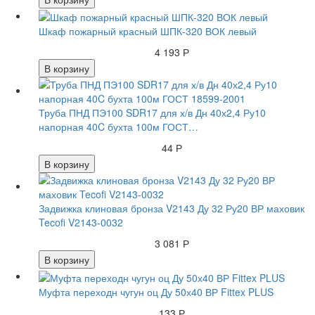
Шкаф пожарный красный ШПК-320 ВОК левый
4 193 Р
В корзину
Труба ПНД ПЭ100 SDR17 для х/в Дн 40х2,4 Ру10
напорная 40C бухта 100м ГОСТ…
44 Р
В корзину
Задвижка клиновая бронза V2143 Ду 32 Ру20 ВР маховик
Tecofi V2143-0032
3 081 Р
В корзину
Муфта переходн чугун оц Ду 50х40 ВР Fittex PLUS
133 Р