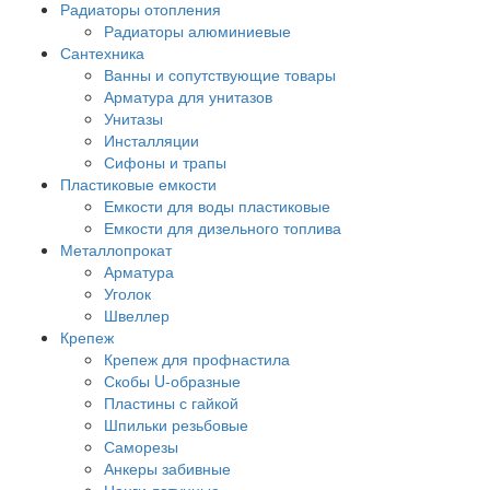
Радиаторы отопления
Радиаторы алюминиевые
Сантехника
Ванны и сопутствующие товары
Арматура для унитазов
Унитазы
Инсталляции
Сифоны и трапы
Пластиковые емкости
Емкости для воды пластиковые
Емкости для дизельного топлива
Металлопрокат
Арматура
Уголок
Швеллер
Крепеж
Крепеж для профнастила
Скобы U-образные
Пластины с гайкой
Шпильки резьбовые
Саморезы
Анкеры забивные
Цанги латунные