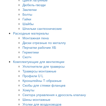
Дюбель-гвозди
Заклепки
Болты
Гайки
Шайбы
Шпильки сантехнические
Расходные материалы
Монтажная пена
Диски отрезные по металлу
Перчатки рабочие ХБ
Герметики
Скотч
Комплектующие для вентиляции
Уплотнители для траверсы
Траверсы монтажные
Профили U L
Кронштейны Т-образные
Скобы для стяжки фланцев
Хомуты
Сектора управления к дроссель клапану
Шины монтажные
Уголки для воздуховодов