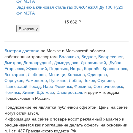
Задвижка клиновая сталь газ 30лс64нжХЛ Ду 100 Ру25
фл МЗТА
15 862 Р
В корзину
Быстрая доставка
по Москве и Московской области
собственным транспортом:
Балашиха
,
Видное
,
Воскресенск
,
Дмитров
,
Долгопрудный
,
Домодедово
,
Дзержинский
,
Дубна
,
Егорьевск
,
Жуковский
,
Подольск
,
Истра
,
Королёв
,
Красногорск
,
Лыткарино
,
Люберцы
,
Мытищи
,
Коломна
,
Одинцово
,
Серпухов
,
Раменское
,
Пушкино
,
Лобня
,
Чехов
,
Ступино
,
Павловский Посад
,
Наро-Фоминск
,
Фрязино
,
Солнечногорск
,
Ногинск
,
Химки
,
Щёлково
,
Электросталь
и другим городам
Подмосковья и России.
Предложение не является публичной офертой. Цены на сайте
могут отличаться.
Информация на сайте о товаре носит рекламный характер и
расценивается как приглашение делать оферты на основании
п.1 ст. 437 Гражданского кодекса РФ.