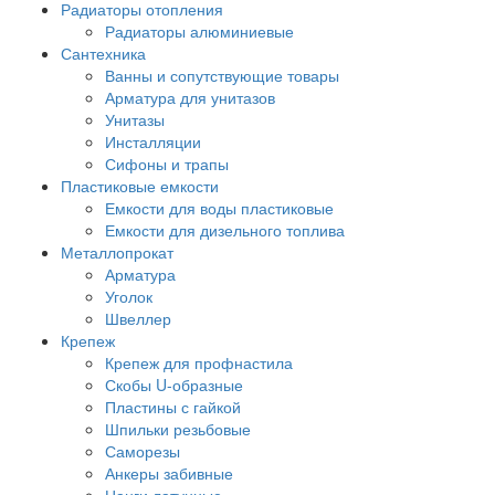
Радиаторы отопления
Радиаторы алюминиевые
Сантехника
Ванны и сопутствующие товары
Арматура для унитазов
Унитазы
Инсталляции
Сифоны и трапы
Пластиковые емкости
Емкости для воды пластиковые
Емкости для дизельного топлива
Металлопрокат
Арматура
Уголок
Швеллер
Крепеж
Крепеж для профнастила
Скобы U-образные
Пластины с гайкой
Шпильки резьбовые
Саморезы
Анкеры забивные
Цанги латунные