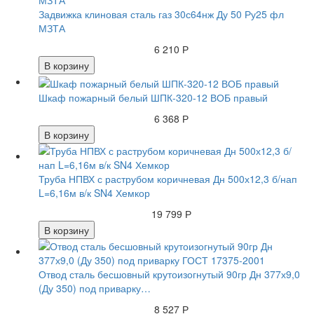
Задвижка клиновая сталь газ 30с64нж Ду 50 Ру25 фл
МЗТА
6 210 Р
В корзину
Шкаф пожарный белый ШПК-320-12 ВОБ правый
6 368 Р
В корзину
Труба НПВХ с раструбом коричневая Дн 500х12,3 б/нап
L=6,16м в/к SN4 Хемкор
19 799 Р
В корзину
Отвод сталь бесшовный крутоизогнутый 90гр Дн 377х9,0
(Ду 350) под приварку…
8 527 Р