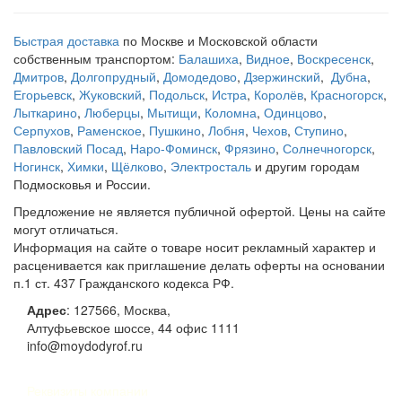
Быстрая доставка
по Москве и Московской области
собственным транспортом:
Балашиха
,
Видное
,
Воскресенск
,
Дмитров
,
Долгопрудный
,
Домодедово
,
Дзержинский
,
Дубна
,
Егорьевск
,
Жуковский
,
Подольск
,
Истра
,
Королёв
,
Красногорск
,
Лыткарино
,
Люберцы
,
Мытищи
,
Коломна
,
Одинцово
,
Серпухов
,
Раменское
,
Пушкино
,
Лобня
,
Чехов
,
Ступино
,
Павловский Посад
,
Наро-Фоминск
,
Фрязино
,
Солнечногорск
,
Ногинск
,
Химки
,
Щёлково
,
Электросталь
и другим городам
Подмосковья и России.
Предложение не является публичной офертой. Цены на сайте
могут отличаться.
Информация на сайте о товаре носит рекламный характер и
расценивается как приглашение делать оферты на основании
п.1 ст. 437 Гражданского кодекса РФ.
Адрес
:
127566
,
Москва
,
Алтуфьевское шоссе, 44
офис 1111
info@moydodyrof.ru
Реквизиты компании