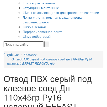
Клипсы рассекателя
Струбцины монтажные
Шипы самоклеющиеся для крепления изоляции
Лента уплотнительная межфланцевая
самоклеющаяся
Гибкие вставки
Перфорированная лента
Шнур асбестовый
0
0
руб.
Главная
Каталог
Отвод ПВХ серый под клеевое соед Дн 110х45гр Ру16
напорный EFFAST RDRGYD1100
Отвод ПВХ серый под
клеевое соед Дн
110х45гр Ру16
напорный EFFAST