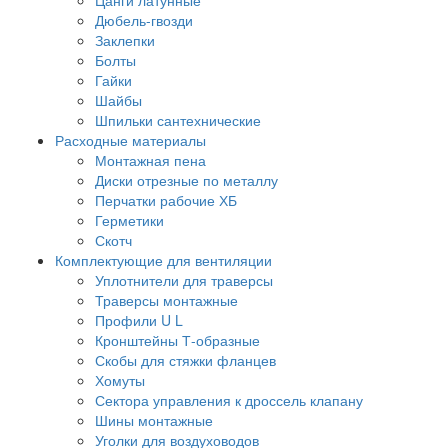
Дюбель-гвозди
Заклепки
Болты
Гайки
Шайбы
Шпильки сантехнические
Расходные материалы
Монтажная пена
Диски отрезные по металлу
Перчатки рабочие ХБ
Герметики
Скотч
Комплектующие для вентиляции
Уплотнители для траверсы
Траверсы монтажные
Профили U L
Кронштейны Т-образные
Скобы для стяжки фланцев
Хомуты
Сектора управления к дроссель клапану
Шины монтажные
Уголки для воздуховодов