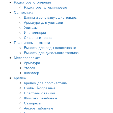
Радиаторы отопления
Радиаторы алюминиевые
Сантехника
Ванны и сопутствующие товары
Арматура для унитазов
Унитазы
Инсталляции
Сифоны и трапы
Пластиковые емкости
Емкости для воды пластиковые
Емкости для дизельного топлива
Металлопрокат
Арматура
Уголок
Швеллер
Крепеж
Крепеж для профнастила
Скобы U-образные
Пластины с гайкой
Шпильки резьбовые
Саморезы
Анкеры забивные
Цанги латунные