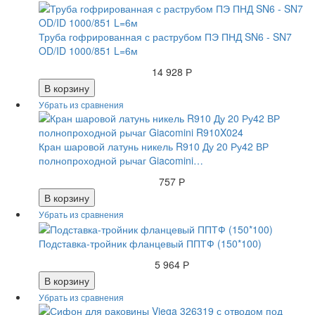
Труба гофрированная с раструбом ПЭ ПНД SN6 - SN7
OD/ID 1000/851 L=6м
14 928 Р
В корзину
Кран шаровой латунь никель R910 Ду 20 Ру42 ВР
полнопроходной рычаг Giacomini…
757 Р
В корзину
Подставка-тройник фланцевый ППТФ (150*100)
5 964 Р
В корзину