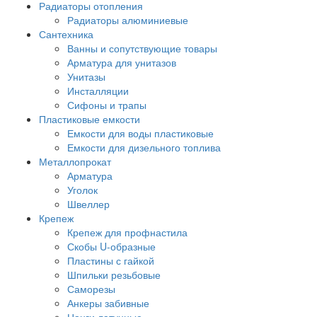
Радиаторы отопления
Радиаторы алюминиевые
Сантехника
Ванны и сопутствующие товары
Арматура для унитазов
Унитазы
Инсталляции
Сифоны и трапы
Пластиковые емкости
Емкости для воды пластиковые
Емкости для дизельного топлива
Металлопрокат
Арматура
Уголок
Швеллер
Крепеж
Крепеж для профнастила
Скобы U-образные
Пластины с гайкой
Шпильки резьбовые
Саморезы
Анкеры забивные
Цанги латунные