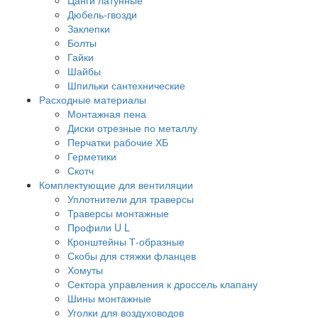
Дюбель-гвозди
Заклепки
Болты
Гайки
Шайбы
Шпильки сантехнические
Расходные материалы
Монтажная пена
Диски отрезные по металлу
Перчатки рабочие ХБ
Герметики
Скотч
Комплектующие для вентиляции
Уплотнители для траверсы
Траверсы монтажные
Профили U L
Кронштейны Т-образные
Скобы для стяжки фланцев
Хомуты
Сектора управления к дроссель клапану
Шины монтажные
Уголки для воздуховодов