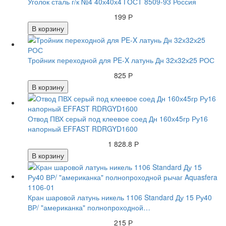
Уголок сталь г/к №4 40х40х4 ГОСТ 8509-93 Россия
199 Р
В корзину
Тройник переходной для PE-X латунь Дн 32х32х25 РОС
825 Р
В корзину
Отвод ПВХ серый под клеевое соед Дн 160х45гр Ру16
напорный EFFAST RDRGYD1600
1 828.8 Р
В корзину
Кран шаровой латунь никель 1106 Standard Ду 15 Ру40
ВР/ "американка" полнопроходной…
215 Р