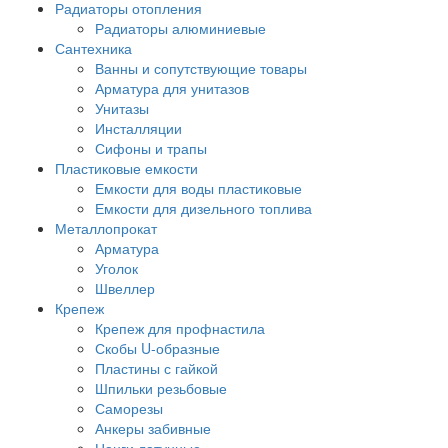
Радиаторы отопления
Радиаторы алюминиевые
Сантехника
Ванны и сопутствующие товары
Арматура для унитазов
Унитазы
Инсталляции
Сифоны и трапы
Пластиковые емкости
Емкости для воды пластиковые
Емкости для дизельного топлива
Металлопрокат
Арматура
Уголок
Швеллер
Крепеж
Крепеж для профнастила
Скобы U-образные
Пластины с гайкой
Шпильки резьбовые
Саморезы
Анкеры забивные
Цанги латунные