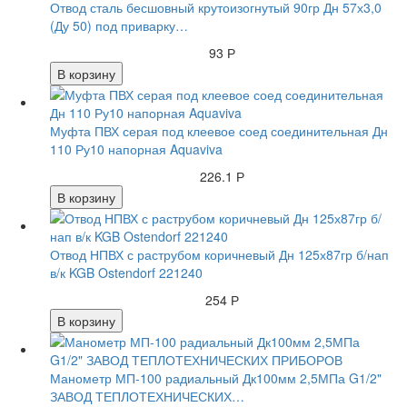
Отвод сталь бесшовный крутоизогнутый 90гр Дн 57х3,0
(Ду 50) под приварку…
93 Р
В корзину
Муфта ПВХ серая под клеевое соед соединительная Дн
110 Ру10 напорная Aquaviva
226.1 Р
В корзину
Отвод НПВХ с раструбом коричневый Дн 125х87гр б/нап
в/к KGB Ostendorf 221240
254 Р
В корзину
Манометр МП-100 радиальный Дк100мм 2,5МПа G1/2"
ЗАВОД ТЕПЛОТЕХНИЧЕСКИХ…