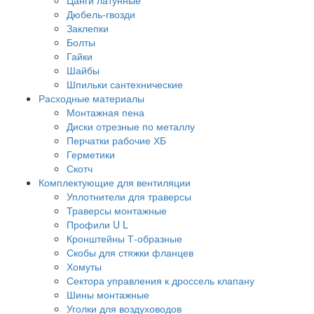
Дюбель-гвозди
Заклепки
Болты
Гайки
Шайбы
Шпильки сантехнические
Расходные материалы
Монтажная пена
Диски отрезные по металлу
Перчатки рабочие ХБ
Герметики
Скотч
Комплектующие для вентиляции
Уплотнители для траверсы
Траверсы монтажные
Профили U L
Кронштейны Т-образные
Скобы для стяжки фланцев
Хомуты
Сектора управления к дроссель клапану
Шины монтажные
Уголки для воздуховодов