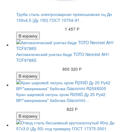
Труба сталь электросварная прямошовная оц Дн
159х4,5 (Ду 150) ГОСТ 10704-91
1 457 Р
В корзину
Автоматический унитаз-биде TOTO Neorest AH1
TCF9788S
800 320 Р
В корзину
Кран шаровой латунь хром R259D Ду 20 Ру42
ВР/"американка" бабочка Giacomini…
822 Р
В корзину