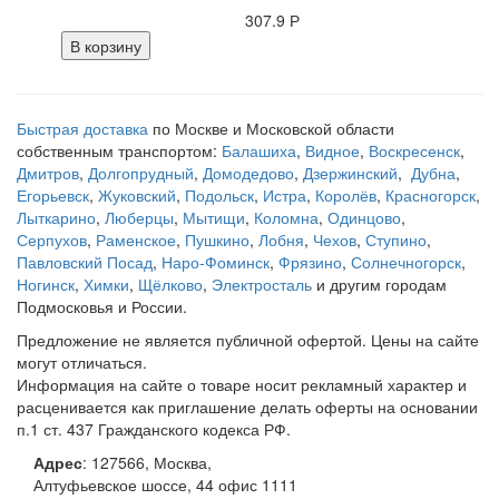
307.9 Р
В корзину
Быстрая доставка
по Москве и Московской области
собственным транспортом:
Балашиха
,
Видное
,
Воскресенск
,
Дмитров
,
Долгопрудный
,
Домодедово
,
Дзержинский
,
Дубна
,
Егорьевск
,
Жуковский
,
Подольск
,
Истра
,
Королёв
,
Красногорск
,
Лыткарино
,
Люберцы
,
Мытищи
,
Коломна
,
Одинцово
,
Серпухов
,
Раменское
,
Пушкино
,
Лобня
,
Чехов
,
Ступино
,
Павловский Посад
,
Наро-Фоминск
,
Фрязино
,
Солнечногорск
,
Ногинск
,
Химки
,
Щёлково
,
Электросталь
и другим городам
Подмосковья и России.
Предложение не является публичной офертой. Цены на сайте
могут отличаться.
Информация на сайте о товаре носит рекламный характер и
расценивается как приглашение делать оферты на основании
п.1 ст. 437 Гражданского кодекса РФ.
Адрес
:
127566
,
Москва
,
Алтуфьевское шоссе, 44
офис 1111