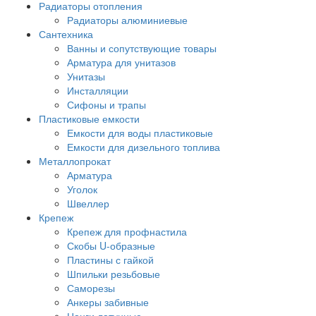
Радиаторы отопления
Радиаторы алюминиевые
Сантехника
Ванны и сопутствующие товары
Арматура для унитазов
Унитазы
Инсталляции
Сифоны и трапы
Пластиковые емкости
Емкости для воды пластиковые
Емкости для дизельного топлива
Металлопрокат
Арматура
Уголок
Швеллер
Крепеж
Крепеж для профнастила
Скобы U-образные
Пластины с гайкой
Шпильки резьбовые
Саморезы
Анкеры забивные
Цанги латунные