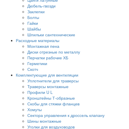
Дюбель-гвозди
Заклепки
Болты
Гайки
Шайбы
Шпильки сантехнические
Расходные материалы
Монтажная пена
Диски отрезные по металлу
Перчатки рабочие ХБ
Герметики
Скотч
Комплектующие для вентиляции
Уплотнители для траверсы
Траверсы монтажные
Профили U L
Кронштейны Т-образные
Скобы для стяжки фланцев
Хомуты
Сектора управления к дроссель клапану
Шины монтажные
Уголки для воздуховодов