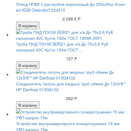
Отвод НПВХ с раструбом коричневый Дн 250х30гр б/нап
в/к KGB Ostendorf 224210
2 026.5 Р
В корзину
Труба ПНД ПЭ100 SDR21 для х/в Дн 75х3,6 Ру8
напорная 40C бухта 100м ГОСТ…
127 Р
В корзину
Соединитель латунь для медных труб обжим Дн 12x3/8""
НР Danfoss 013G4102
262 Р
В корзину
Устройство внутриквартирного пожаротушения 19 мм
УВП капрон 15м