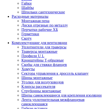
Гайки
Шайбы
Шпильки сантехнические
Расходные материалы
Монтажная пена
Диски отрезные по металлу
Перчатки рабочие ХБ
Герметики
Скотч
Комплектующие для вентиляции
Уплотнители для траверсы
Траверсы монтажные
Профили U L
Кронштейны Т-образные
Скобы для стяжки фланцев
Хомуты
Сектора управления к дроссель клапану
Шины монтажные
Уголки для воздуховодов
Клипсы рассекателя
Струбцины монтажные
Шипы самоклеющиеся для крепления изоляции
Лента уплотнительная межфланцевая
самоклеющаяся
Гибкие вставки