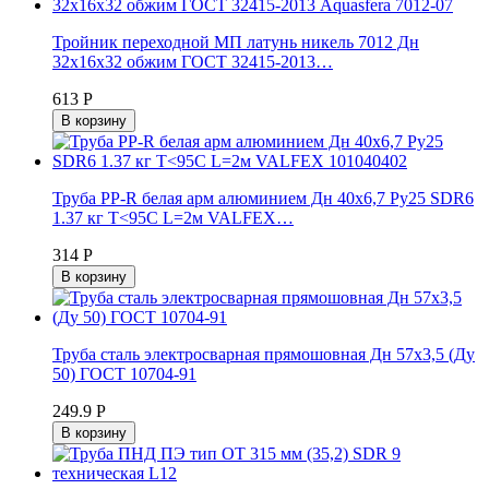
Тройник переходной МП латунь никель 7012 Дн
32х16х32 обжим ГОСТ 32415-2013…
613 Р
В корзину
Труба PP-R белая арм алюминием Дн 40х6,7 Ру25 SDR6
1.37 кг Т<95С L=2м VALFEX…
314 Р
В корзину
Труба сталь электросварная прямошовная Дн 57х3,5 (Ду
50) ГОСТ 10704-91
249.9 Р
В корзину