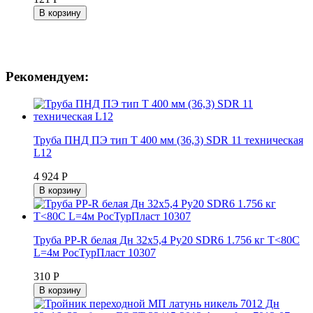
В корзину
Рекомендуем:
Труба ПНД ПЭ тип Т 400 мм (36,3) SDR 11 техническая
L12
4 924 Р
В корзину
Труба PP-R белая Дн 32х5,4 Ру20 SDR6 1.756 кг Т<80С
L=4м РосТурПласт 10307
310 Р
В корзину