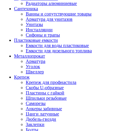
Радиаторы алюминиевые
Сантехника
Ванны и сопутствующие товары
Арматура для унитазов
Унитазы
Инсталляции
Сифоны и трапы
Пластиковые емкости
Емкости для воды пластиковые
Емкости для дизельного топлива
Металлопрокат
Арматура
Уголок
Швеллер
Крепеж
Крепеж для профнастила
Скобы U-образные
Пластины с гайкой
Шпильки резьбовые
Саморезы
Анкеры забивные
Цанги латунные
Дюбель-гвозди
Заклепки
Болты