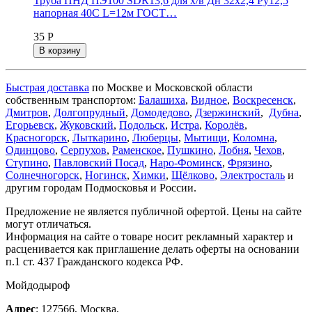
Труба ПНД ПЭ100 SDR13,6 для х/в Дн 32х2,4 Ру12,5
напорная 40C L=12м ГОСТ…
35 Р
В корзину
Быстрая доставка
по Москве и Московской области
собственным транспортом:
Балашиха
,
Видное
,
Воскресенск
,
Дмитров
,
Долгопрудный
,
Домодедово
,
Дзержинский
,
Дубна
,
Егорьевск
,
Жуковский
,
Подольск
,
Истра
,
Королёв
,
Красногорск
,
Лыткарино
,
Люберцы
,
Мытищи
,
Коломна
,
Одинцово
,
Серпухов
,
Раменское
,
Пушкино
,
Лобня
,
Чехов
,
Ступино
,
Павловский Посад
,
Наро-Фоминск
,
Фрязино
,
Солнечногорск
,
Ногинск
,
Химки
,
Щёлково
,
Электросталь
и
другим городам Подмосковья и России.
Предложение не является публичной офертой. Цены на сайте
могут отличаться.
Информация на сайте о товаре носит рекламный характер и
расценивается как приглашение делать оферты на основании
п.1 ст. 437 Гражданского кодекса РФ.
Мойдодыроф
Адрес
:
127566
,
Москва
,