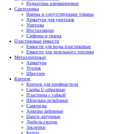
Радиаторы алюминиевые
Сантехника
Ванны и сопутствующие товары
Арматура для унитазов
Унитазы
Инсталляции
Сифоны и трапы
Пластиковые емкости
Емкости для воды пластиковые
Емкости для дизельного топлива
Металлопрокат
Арматура
Уголок
Швеллер
Крепеж
Крепеж для профнастила
Скобы U-образные
Пластины с гайкой
Шпильки резьбовые
Саморезы
Анкеры забивные
Цанги латунные
Дюбель-гвозди
Заклепки
Болты