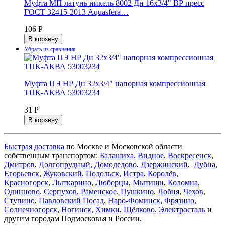
Муфта МП латунь никель 8002 Дн 16х3/4" ВР пресс
ГОСТ 32415-2013 Aquasfera…
106 Р
В корзину
Муфта ПЭ НР Дн 32х3/4" напорная компрессионная
ТПК-АКВА 53003234
31 Р
В корзину
Быстрая доставка
по Москве и Московской области
собственным транспортом:
Балашиха
,
Видное
,
Воскресенск
,
Дмитров
,
Долгопрудный
,
Домодедово
,
Дзержинский
,
Дубна
,
Егорьевск
,
Жуковский
,
Подольск
,
Истра
,
Королёв
,
Красногорск
,
Лыткарино
,
Люберцы
,
Мытищи
,
Коломна
,
Одинцово
,
Серпухов
,
Раменское
,
Пушкино
,
Лобня
,
Чехов
,
Ступино
,
Павловский Посад
,
Наро-Фоминск
,
Фрязино
,
Солнечногорск
,
Ногинск
,
Химки
,
Щёлково
,
Электросталь
и
другим городам Подмосковья и России.