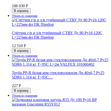
106 030 Р
В корзину
Счётчик г/в и х/в турбинный СТВУ Ду 80 Ру16 120С
L=225мм фл ПК Прибор
12 510 Р
В корзину
Труба PP-R белая арм стекловолокном Дн 40х6,7 Ру25
SDR6 1.314 кг Т<95С…
227 Р
В корзину