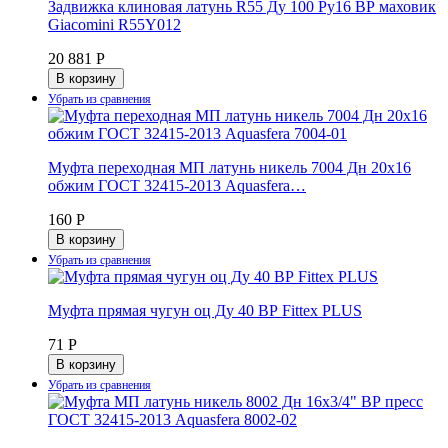
Задвижка клиновая латунь R55 Ду 100 Ру16 ВР маховик
Giacomini R55Y012
20 881 Р
В корзину
Муфта переходная МП латунь никель 7004 Дн 20х16
обжим ГОСТ 32415-2013 Aquasfera…
160 Р
В корзину
Муфта прямая чугун оц Ду 40 ВР Fittex PLUS
71 Р
В корзину