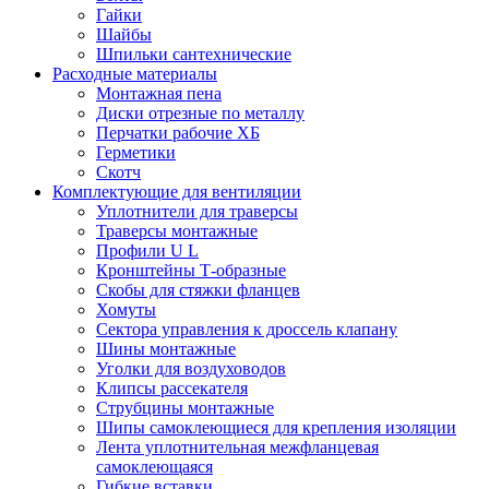
Гайки
Шайбы
Шпильки сантехнические
Расходные материалы
Монтажная пена
Диски отрезные по металлу
Перчатки рабочие ХБ
Герметики
Скотч
Комплектующие для вентиляции
Уплотнители для траверсы
Траверсы монтажные
Профили U L
Кронштейны Т-образные
Скобы для стяжки фланцев
Хомуты
Сектора управления к дроссель клапану
Шины монтажные
Уголки для воздуховодов
Клипсы рассекателя
Струбцины монтажные
Шипы самоклеющиеся для крепления изоляции
Лента уплотнительная межфланцевая
самоклеющаяся
Гибкие вставки