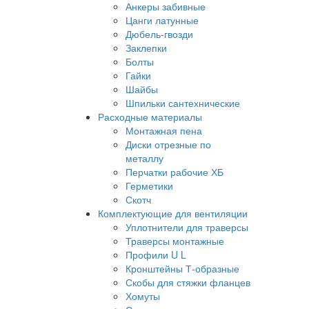
Анкеры забивные
Цанги латунные
Дюбель-гвозди
Заклепки
Болты
Гайки
Шайбы
Шпильки сантехнические
Расходные материалы
Монтажная пена
Диски отрезные по
металлу
Перчатки рабочие ХБ
Герметики
Скотч
Комплектующие для вентиляции
Уплотнители для траверсы
Траверсы монтажные
Профили U L
Кронштейны Т-образные
Скобы для стяжки фланцев
Хомуты