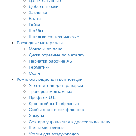
Дюбель-гвозди
Заклепки
Болты
Гайки
Шайбы
Шпильки сантехнические
Расходные материалы
Монтажная пена
Диски отрезные по металлу
Перчатки рабочие ХБ
Герметики
Скотч
Комплектующие для вентиляции
Уплотнители для траверсы
Траверсы монтажные
Профили U L
Кронштейны Т-образные
Скобы для стяжки фланцев
Хомуты
Сектора управления к дроссель клапану
Шины монтажные
Уголки для воздуховодов