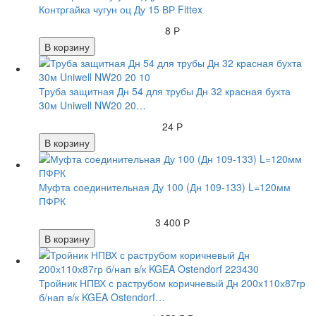
Контргайка чугун оц Ду 15 ВР Fittex
8 Р
В корзину
Труба защитная Дн 54 для трубы Дн 32 красная бухта
30м Uniwell NW20 20…
24 Р
В корзину
Муфта соединительная Ду 100 (Дн 109-133) L=120мм
ПФРК
3 400 Р
В корзину
Тройник НПВХ с раструбом коричневый Дн 200х110х87гр
б/нап в/к KGEA Ostendorf…