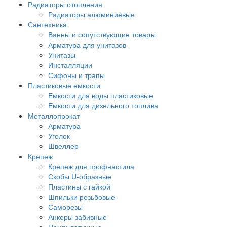
Радиаторы отопления
Радиаторы алюминиевые
Сантехника
Ванны и сопутствующие товары
Арматура для унитазов
Унитазы
Инсталляции
Сифоны и трапы
Пластиковые емкости
Емкости для воды пластиковые
Емкости для дизельного топлива
Металлопрокат
Арматура
Уголок
Швеллер
Крепеж
Крепеж для профнастила
Скобы U-образные
Пластины с гайкой
Шпильки резьбовые
Саморезы
Анкеры забивные
Цанги латунные