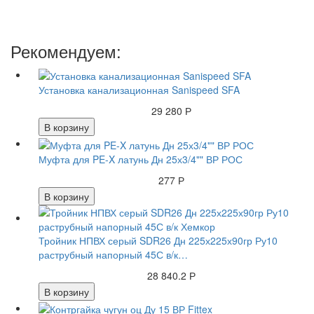
Рекомендуем:
Установка канализационная Sanispeed SFA
29 280 Р
В корзину
Муфта для PE-X латунь Дн 25х3/4"" ВР РОС
277 Р
В корзину
Тройник НПВХ серый SDR26 Дн 225х225х90гр Ру10
раструбный напорный 45С в/к…
28 840.2 Р
В корзину