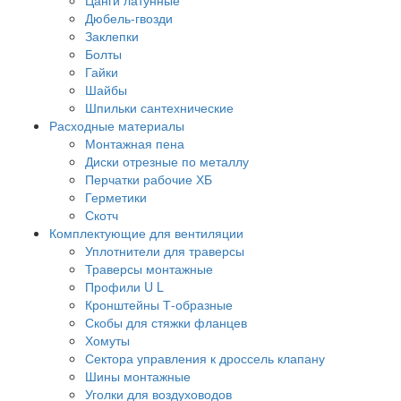
Дюбель-гвозди
Заклепки
Болты
Гайки
Шайбы
Шпильки сантехнические
Расходные материалы
Монтажная пена
Диски отрезные по металлу
Перчатки рабочие ХБ
Герметики
Скотч
Комплектующие для вентиляции
Уплотнители для траверсы
Траверсы монтажные
Профили U L
Кронштейны Т-образные
Скобы для стяжки фланцев
Хомуты
Сектора управления к дроссель клапану
Шины монтажные
Уголки для воздуховодов