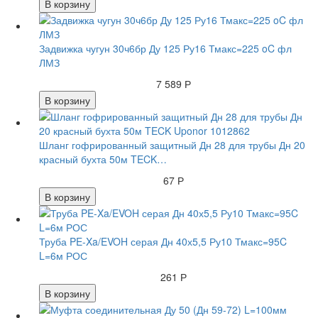
В корзину
Задвижка чугун 30ч6бр Ду 125 Ру16 Тмакс=225 oC фл
ЛМЗ
7 589 Р
В корзину
Шланг гофрированный защитный Дн 28 для трубы Дн 20
красный бухта 50м TECK…
67 Р
В корзину
Труба PE-Xa/EVOH серая Дн 40х5,5 Ру10 Тмакс=95C
L=6м РОС
261 Р
В корзину