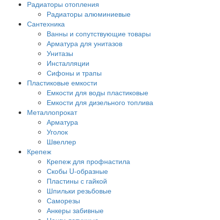
Радиаторы отопления
Радиаторы алюминиевые
Сантехника
Ванны и сопутствующие товары
Арматура для унитазов
Унитазы
Инсталляции
Сифоны и трапы
Пластиковые емкости
Емкости для воды пластиковые
Емкости для дизельного топлива
Металлопрокат
Арматура
Уголок
Швеллер
Крепеж
Крепеж для профнастила
Скобы U-образные
Пластины с гайкой
Шпильки резьбовые
Саморезы
Анкеры забивные
Цанги латунные