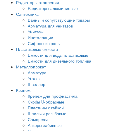
Радиаторы отопления
Радиаторы алюминиевые
Сантехника
Ванны и сопутствующие товары
Арматура для унитазов
Унитазы
Инсталляции
Сифоны и трапы
Пластиковые емкости
Емкости для воды пластиковые
Емкости для дизельного топлива
Металлопрокат
Арматура
Уголок
Швеллер
Крепеж
Крепеж для профнастила
Скобы U-образные
Пластины с гайкой
Шпильки резьбовые
Саморезы
Анкеры забивные
Цанги латунные