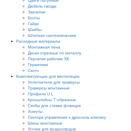
Дюбель-гвозди
Заклепки
Болты
Гайки
Шайбы
Шпильки сантехнические
Расходные материалы
Монтажная пена
Диски отрезные по металлу
Перчатки рабочие ХБ
Герметики
Скотч
Комплектующие для вентиляции
Уплотнители для траверсы
Траверсы монтажные
Профили U L
Кронштейны Т-образные
Скобы для стяжки фланцев
Хомуты
Сектора управления к дроссель клапану
Шины монтажные
Уголки для воздуховодов