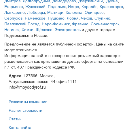
Дмитров
,
Долгопрудный
,
Домодедово
,
Дзержинский
,
Дубна
,
Егорьевск
,
Жуковский
,
Подольск
,
Истра
,
Королёв
,
Красногорск
,
Лыткарино
,
Люберцы
,
Мытищи
,
Коломна
,
Одинцово
,
Серпухов
,
Раменское
,
Пушкино
,
Лобня
,
Чехов
,
Ступино
,
Павловский Посад
,
Наро-Фоминск
,
Фрязино
,
Солнечногорск
,
Ногинск
,
Химки
,
Щёлково
,
Электросталь
и другим городам
Подмосковья и России.
Предложение не является публичной офертой. Цены на сайте
могут отличаться.
Информация на сайте о товаре носит рекламный характер и
расценивается как приглашение делать оферты на основании
п.1 ст. 437 Гражданского кодекса РФ.
Адрес
:
127566
,
Москва
,
Алтуфьевское шоссе, 44
офис 1111
info@moydodyrof.ru
Реквизиты компании
Расчет стоимости
Статьи
Карта сайта