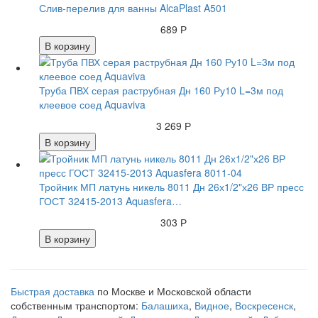
Слив-перелив для ванны AlcaPlast A501
689 Р
В корзину
Труба ПВХ серая раструбная Дн 160 Ру10 L=3м под
клеевое соед Aquaviva
3 269 Р
В корзину
Тройник МП латунь никель 8011 Дн 26х1/2"х26 ВР пресс
ГОСТ 32415-2013 Aquasfera…
303 Р
В корзину
Быстрая доставка
по Москве и Московской области
собственным транспортом:
Балашиха
,
Видное
,
Воскресенск
,